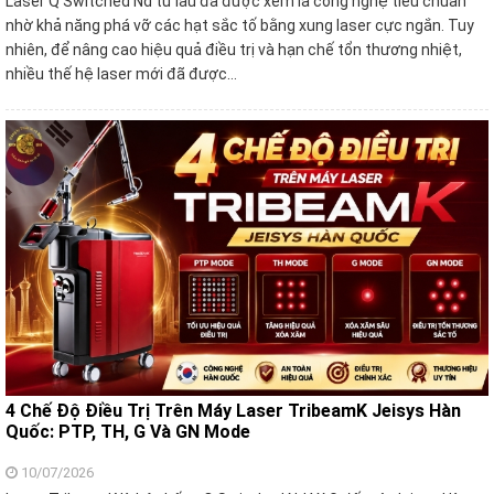
Laser Q Switched Nd từ lâu đã được xem là công nghệ tiêu chuẩn
nhờ khả năng phá vỡ các hạt sắc tố bằng xung laser cực ngắn. Tuy
nhiên, để nâng cao hiệu quả điều trị và hạn chế tổn thương nhiệt,
nhiều thế hệ laser mới đã được…
4 Chế Độ Điều Trị Trên Máy Laser TribeamK Jeisys Hàn
Quốc: PTP, TH, G Và GN Mode
10/07/2026