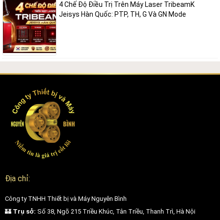
4 Chế Độ Điều Trị Trên Máy Laser TribeamK
Jeisys Hàn Quốc: PTP, TH, G Và GN Mode
Địa chỉ:
Công ty TNHH Thiết bị và Máy Nguyên Bình
🏰
Trụ sở:
Số 38, Ngõ 215 Triều Khúc, Tân Triều, Thanh Trì, Hà Nội