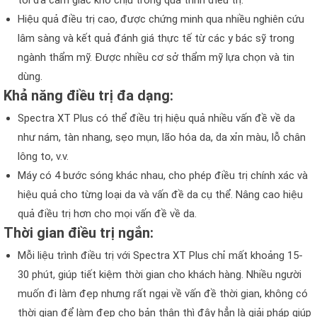
tối đa cảm giác khó chịu trong quá trình điều trị.
Hiệu quả điều trị cao, được chứng minh qua nhiều nghiên cứu
lâm sàng và kết quả đánh giá thực tế từ các y bác sỹ trong
ngành thẩm mỹ. Được nhiều cơ sở thẩm mỹ lựa chọn và tin
dùng.
Khả năng điều trị đa dạng:
Spectra XT Plus có thể điều trị hiệu quả nhiều vấn đề về da
như nám, tàn nhang, sẹo mụn, lão hóa da, da xỉn màu, lỗ chân
lông to, v.v.
Máy có 4 bước sóng khác nhau, cho phép điều trị chính xác và
hiệu quả cho từng loại da và vấn đề da cụ thể. Nâng cao hiệu
quả điều trị hơn cho mọi vấn đề về da.
Thời gian điều trị ngắn:
Mỗi liệu trình điều trị với Spectra XT Plus chỉ mất khoảng 15-
30 phút, giúp tiết kiệm thời gian cho khách hàng. Nhiều người
muốn đi làm đẹp nhưng rất ngại về vấn đề thời gian, không có
thời gian để làm đẹp cho bản thân thì đây hẳn là giải pháp giúp