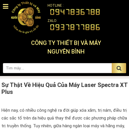
HOTLINE :
ZALO:
CÔNG TY THIẾT BỊ VÀ MÁY
NGUYÊN BÌNH
Sự Thật Về Hiệu Quả Của Máy Laser Spectra XT
Plus
Hiện nay, có nhiều công nghệ ra đời giúp xóa xăm, trị nám, điều trị
các sắc tố trên da hiệu quả thay thế được các phương pháp chữa
trị truyền thống. Tuy nhiên, giữa hàng ngàn loại máy và hãng máy,