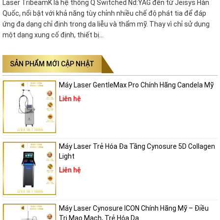
Laser TribeamK là hệ thống Q Switched Nd:YAG đến từ Jeisys Hàn
Quốc, nổi bật với khả năng tùy chỉnh nhiều chế độ phát tia để đáp
ứng đa dạng chỉ định trong da liễu và thẩm mỹ. Thay vì chỉ sử dụng
một dạng xung cố định, thiết bị…
SẢN PHẨM MỚI CẬP NHẬT
Máy Laser GentleMax Pro Chính Hãng Candela Mỹ
Liên hệ
Máy Laser Trẻ Hóa Đa Tầng Cynosure 5D Collagen
Light
Liên hệ
Máy Laser Cynosure ICON Chính Hãng Mỹ – Điều
Trị Mao Mạch, Trẻ Hóa Da