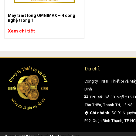
khoa thẩm mỹ.
Máy triệt lông OMNIMAX – 4 công
nghệ trong 1
Xem chi tiết
Địa chỉ:
Công ty TNHH Thiết bị và Má
Bình
🏰
Trụ sở:
Số 38, Ngõ 215 Tr
Tân Triều, Thanh Trì, Hà Nội
🏠
Chi nhánh:
Số 91 Nguyễn
P12, Quận Bình Thạnh, TP. H