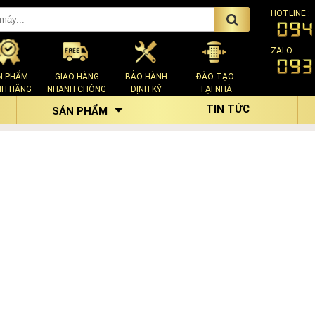
HOTLINE :
ZALO:
N PHẨM
GIAO HÀNG
BẢO HÀNH
ĐÀO TẠO
NH HÃNG
NHANH CHÓNG
ĐỊNH KỲ
TẠI NHÀ
TIN TỨC
SẢN PHẨM