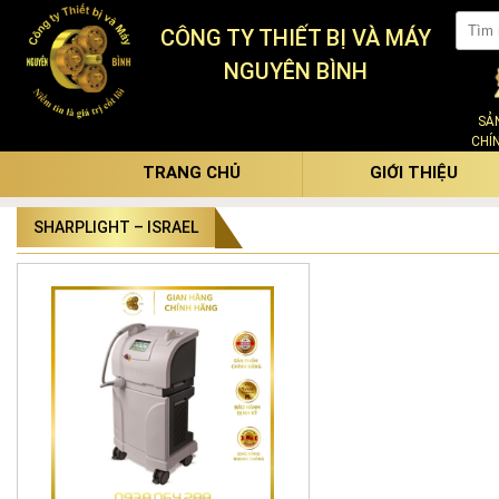
CÔNG TY THIẾT BỊ VÀ MÁY
NGUYÊN BÌNH
SẢ
CHÍ
TRANG CHỦ
GIỚI THIỆU
SHARPLIGHT – ISRAEL
Máy triệt lông OMNIMAX – 4 công
nghệ trong 1
Áp dụng đồng thời 4 công nghệ mạnh mẽ
trong một thiết bị, Sharplight mang đến
một giải pháp thẩm mỹ với vô vàn ứng
dụng trị liệu –
Máy Triệt Lông
OMNIMAX.
Trở thành sự lựa chọn đầu tiên và thông
minh nhất của bệnh nhân trong điều trị
da mặt, triệt lông, và nhiều điều trị y