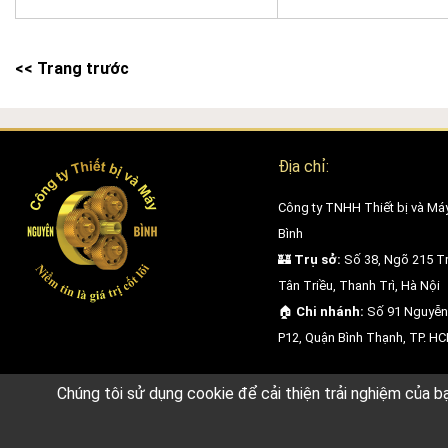
<< Trang trước
Địa chỉ:
Công ty TNHH Thiết bị và Má
Bình
🏰
Trụ sở:
Số 38, Ngõ 215 Tr
Tân Triều, Thanh Trì, Hà Nội
🏠
Chi nhánh:
Số 91 Nguyễn
P12, Quận Bình Thạnh, TP. H
Công ty TNHH Thiết bị và Máy Nguyên Bình
Chúng tôi sử dụng cookie để cải thiện trải nghiệm của b