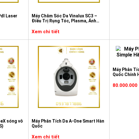
dl Laser
Máy Chăm Sóc Da Vinalux SC3 –
Điều Trị Rụng Tóc, Plasma, Ánh
Sáng Sinh Học
Xem chi tiết
Máy Phân Tí
Quốc Chính 
80.000.000
meX sóng vô
Máy Phân Tích Da A-One Smart Hàn
S)
Quốc
Xem chi tiết