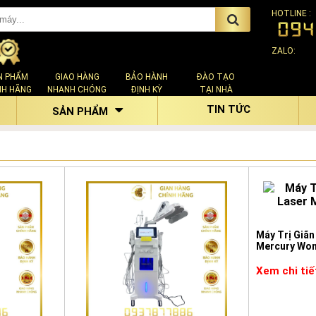
HOTLINE :
ZALO:
N PHẨM
GIAO HÀNG
BẢO HÀNH
ĐÀO TẠO
NH HÃNG
NHANH CHÓNG
ĐỊNH KỲ
TẠI NHÀ
TIN TỨC
SẢN PHẨM
Máy Trị Giã
Mercury Wo
Xem chi tiế