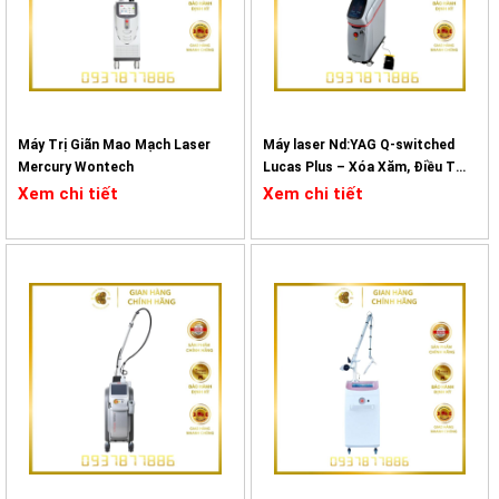
Máy Trị Giãn Mao Mạch Laser
Máy laser Nd:YAG Q-switched
Mercury Wontech
Lucas Plus – Xóa Xăm, Điều Trị
Sắc Tố
Xem chi tiết
Xem chi tiết