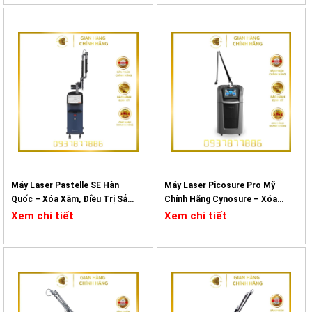
Máy Laser Pastelle SE Hàn
Máy Laser Picosure Pro Mỹ
Quốc – Xóa Xăm, Điều Trị Sắc
Chính Hãng Cynosure – Xóa
Tố
Xăm, Điều Trị Sắc Tố
Xem chi tiết
Xem chi tiết