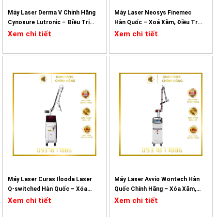
Máy Laser Derma V Chính Hãng
Máy Laser Neosys Finemec
Cynosure Lutronic – Điều Trị
Hàn Quốc – Xoá Xăm, Điều Trị
Mạch Máu, Sắc Tố
Sắc Tố
Xem chi tiết
Xem chi tiết
Máy Laser Curas Ilooda Laser
Máy Laser Avvio Wontech Hàn
Q-switched Hàn Quốc – Xóa
Quốc Chính Hãng – Xóa Xăm,
Xăm, Điều Trị Sắc Tố
Điều Trị Sắc Tố
Xem chi tiết
Xem chi tiết