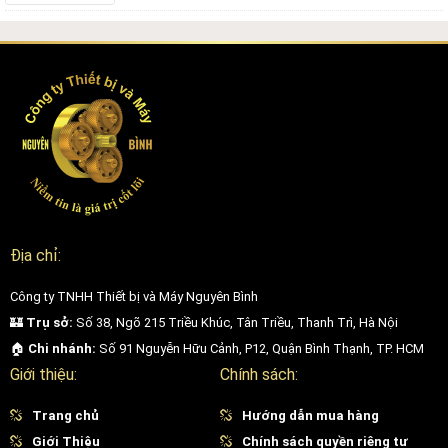
Trẻ hóa da không xâm lấn, se khít lỗ chân lông
Pastelle SE còn được ứng dụng trong các liệu trình làm đẹp không
xâm lấn như toning laser, giúp:
Cải thiện độ sáng và đều màu da
Se khít lỗ chân lông
Giảm bã nhờn, kiểm soát dầu
Địa chỉ:
Tăng sinh collagen, làm mịn bề mặt da
Công ty TNHH Thiết bị và Máy Nguyên Bình
Liệu trình này thường được áp dụng cho khách hàng có làn da xỉn
🏰
Trụ sở:
Số 38, Ngõ 215 Triều Khúc, Tân Triều, Thanh Trì, Hà Nội
màu, thiếu sức sống, hoặc sau điều trị nám để duy trì hiệu quả lâu
🏠
Chi nhánh:
Số 91 Nguyễn Hữu Cảnh, P12, Quận Bình Thạnh, TP. HCM
dài.
Giới thiệu:
Chính sách:
Điều trị viêm nang lông và hỗ trợ mụn ẩn
Trang chủ
Hướng dẫn mua hàng
Giới Thiệu
Chính sách quyền riêng tư