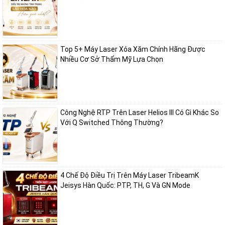
Bớt Ota, Hori
Tàn nhang, đốm nâu do ánh nắng
Top 5+ Máy Laser Xóa Xăm Chính Hãng Được
Nhiều Cơ Sở Thẩm Mỹ Lựa Chọn
Đồi mồi, vết tăng sắc tố sau viêm (PIH)
Nhờ khả năng chọn lọc sắc tố chính xác, máy giúp làm sáng da rõ rệt
chỉ sau vài buổi mà vẫn đảm bảo tính an toàn cho làn da.
Công Nghệ RTP Trên Laser Helios III Có Gì Khác So
Với Q Switched Thông Thường?
Xóa xăm hiệu quả, không để lại sẹo
Pastelle SE
có thể loại bỏ nhiều loại hình xăm khác nhau, bao gồm
xăm đen, xăm màu, xăm chân mày, mí mắt, môi… với khả năng phát
xung năng lượng cao, phá vỡ mực xăm thành hạt siêu nhỏ mà không
4 Chế Độ Điều Trị Trên Máy Laser TribeamK
làm tổn thương da xung quanh. Bước sóng 1064nm chuyên dùng
Jeisys Hàn Quốc: PTP, TH, G Và GN Mode
cho mực đen, xanh đen; trong khi 532nm xử lý tốt các màu sáng như
đỏ, cam, vàng.