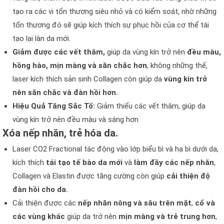
tạo ra các vi tổn thương siêu nhỏ và có kiểm soát, nhờ những
tổn thương đó sẽ giúp kích thích sự phục hồi của cơ thể tái
tạo lại làn da mới.
Giảm được các vết thâm,
giúp da vùng kín trở nên
đều màu,
hồng hào, mịn màng và săn chắc hơn
, không những thế,
laser kích thích sản sinh Collagen còn giúp da
vùng kín trở
nên săn chắc và đàn hồi hơn.
Hiệu Quả Tăng Sắc Tố:
Giảm thiểu các vết thâm, giúp da
vùng kín trở nên đều màu và sáng hơn.
Xóa nếp nhăn, trẻ hóa da.
Laser CO2 Fractional tác động vào lớp biểu bì và hạ bì dưới da,
kích thích
tái tạo tế bào da mới
và
làm đầy các nếp nhăn
,
Collagen và Elastin được tăng cường còn giúp
cải thiện độ
đàn hồi cho da.
Cải thiện được các
nếp nhăn nông và sâu trên mặt
,
cổ và
các vùng khác
giúp da trở nên
mịn màng và trẻ trung hơn
,