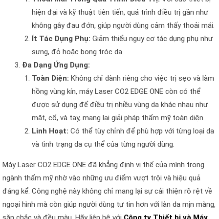
hiện đại và kỹ thuật tiên tiến, quá trình điều trị gần như
không gây đau đớn, giúp người dùng cảm thấy thoải mái.
Ít Tác Dụng Phụ:
Giảm thiểu nguy cơ tác dụng phụ như
sưng, đỏ hoặc bong tróc da.
Đa Dạng Ứng Dụng:
Toàn Diện:
Không chỉ dành riêng cho việc trị sẹo và làm
hồng vùng kín, máy Laser CO2 EDGE ONE còn có thể
được sử dụng để điều trị nhiều vùng da khác nhau như
mặt, cổ, và tay, mang lại giải pháp thẩm mỹ toàn diện.
Linh Hoạt:
Có thể tùy chỉnh để phù hợp với từng loại da
và tình trạng da cụ thể của từng người dùng.
Máy Laser CO2 EDGE ONE đã khẳng định vị thế của mình trong
ngành thẩm mỹ nhờ vào những ưu điểm vượt trội và hiệu quả
đáng kể. Công nghệ này không chỉ mang lại sự cải thiện rõ rệt về
ngoại hình mà còn giúp người dùng tự tin hơn với làn da mịn màng,
săn chắc và đều màu. Hãy liên hệ với
Công ty Thiết bị và Máy