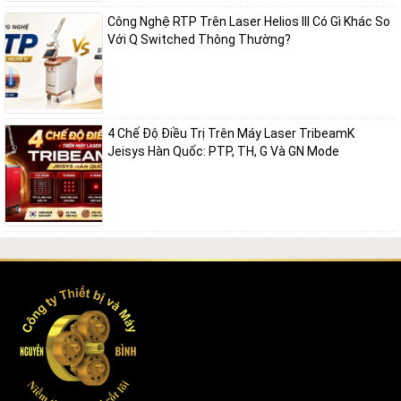
Công Nghệ RTP Trên Laser Helios III Có Gì Khác So
Với Q Switched Thông Thường?
4 Chế Độ Điều Trị Trên Máy Laser TribeamK
Jeisys Hàn Quốc: PTP, TH, G Và GN Mode