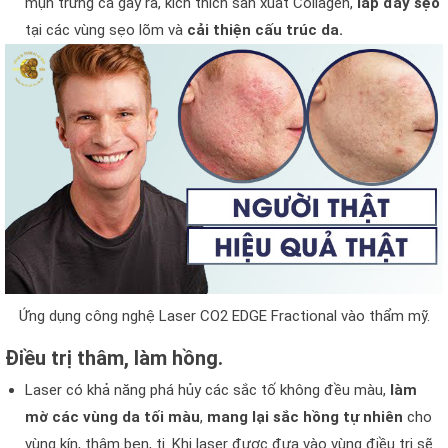
mụn trứng cá gây ra, kích thích sản xuất Collagen,
lấp đầy sẹo
tại các vùng sẹo lõm và
cải thiện cấu trúc da.
Ứng dụng công nghệ Laser CO2 EDGE Fractional vào thẩm mỹ.
Điều trị thâm, làm hồng.
Laser có khả năng phá hủy các sắc tố không đều màu,
làm
mờ các vùng da tối màu
,
mang lại sắc hồng tự nhiên
cho
vùng kín, thâm bẹn, ti. Khi laser được đưa vào vùng điều trị sẽ