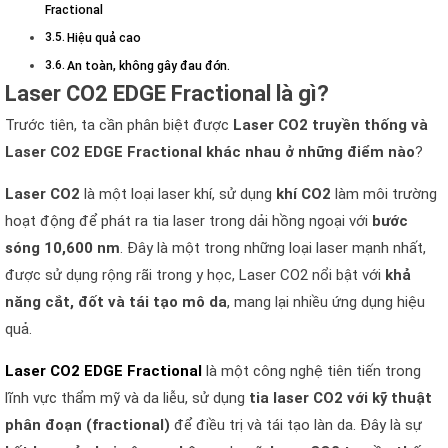
Fractional
Hiệu quả cao
An toàn, không gây đau đớn.
Laser CO2 EDGE Fractional là gì?
Trước tiên, ta cần phân biệt được
Laser CO2 truyền thống và
Laser CO2 EDGE Fractional khác nhau ở những điểm nào
?
Laser CO2
là một loại laser khí, sử dụng
khí CO2
làm môi trường
hoạt động để phát ra tia laser trong dải hồng ngoại với
bước
sóng 10,600 nm
. Đây là một trong những loại laser mạnh nhất,
được sử dụng rộng rãi trong y học, Laser CO2 nổi bật với
khả
năng cắt, đốt và tái tạo mô da
, mang lại nhiều ứng dụng hiệu
quả.
L
aser CO2 EDGE Fractional
là một công nghệ tiên tiến trong
lĩnh vực thẩm mỹ và da liễu, sử dụng
tia laser CO2 với kỹ thuật
phân đoạn (fractional)
để điều trị và tái tạo làn da. Đây là sự