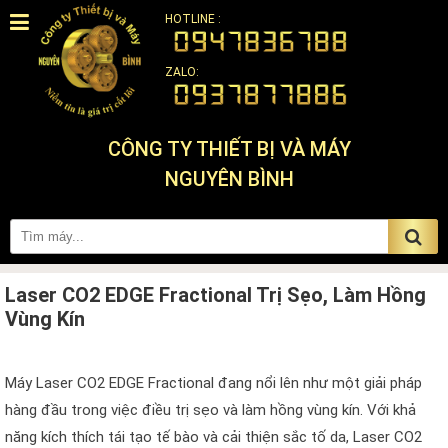
HOTLINE :
ZALO:
CÔNG TY THIẾT BỊ VÀ MÁY
NGUYÊN BÌNH
Laser CO2 EDGE Fractional Trị Sẹo, Làm Hồng
Vùng Kín
Máy Laser CO2 EDGE Fractional đang nổi lên như một giải pháp
hàng đầu trong việc điều trị sẹo và làm hồng vùng kín. Với khả
năng kích thích tái tạo tế bào và cải thiện sắc tố da, Laser CO2