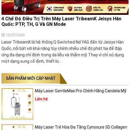
4 Chế Độ Điều Trị Trên Máy Laser TribeamK Jeisys Hàn
Quốc: PTP, TH, G Và GN Mode
10/07/2026
Laser TribeamK là hệ thống Q Switched Nd:YAG đến từ Jeisys Hàn
Quốc, nổi bật với khả năng tùy chỉnh nhiều chế độ phát tia để đáp
ứng đa dạng chỉ định trong da liễu và thẩm mỹ. Thay vì chỉ sử dụng
một dạng xung cố định, thiết bị…
SẢN PHẨM MỚI CẬP NHẬT
Máy Laser GentleMax Pro Chính Hãng Candela Mỹ
Liên hệ
Máy Laser Trẻ Hóa Đa Tầng Cynosure 5D Collagen