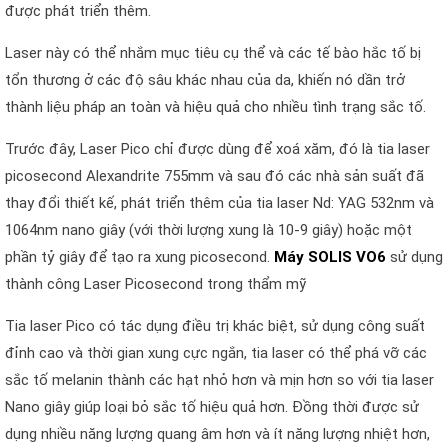
được phát triển thêm.
Laser này có thể nhắm mục tiêu cụ thể và các tế bào hắc tố bị
tổn thương ở các độ sâu khác nhau của da, khiến nó dần trở
thành liệu pháp an toàn và hiệu quả cho nhiều tình trạng sắc tố.
Trước đây, Laser Pico chỉ được dùng để xoá xăm, đó là tia laser
picosecond Alexandrite 755mm và sau đó các nhà sản suất đã
thay đổi thiết kế, phát triển thêm của tia laser Nd: YAG 532nm và
1064nm nano giây (với thời lượng xung là 10-9 giây) hoặc một
phần tỷ giây để tạo ra xung picosecond.
Máy SOLIS VO6
sử dụng
thành công Laser Picosecond trong thẩm mỹ
Tia laser Pico có tác dụng điều trị khác biệt, sử dụng công suất
đỉnh cao và thời gian xung cực ngắn, tia laser có thể phá vỡ các
sắc tố melanin thành các hạt nhỏ hơn và mịn hơn so với tia laser
Nano giây giúp loại bỏ sắc tố hiệu quả hơn. Đồng thời được sử
dụng nhiều năng lượng quang âm hơn và ít năng lượng nhiệt hơn,