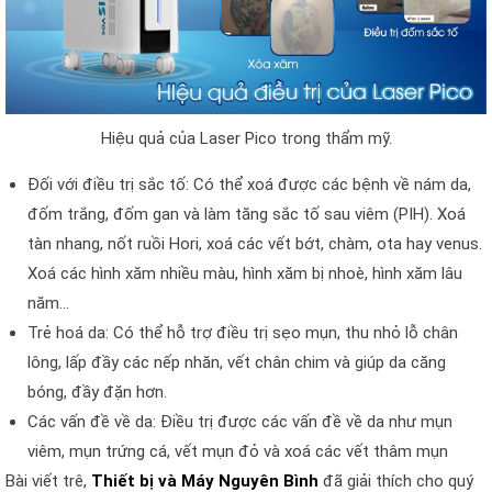
Hiệu quả của Laser Pico trong thẩm mỹ.
Đối với điều trị sắc tố: Có thể xoá được các bệnh về nám da,
đốm trắng, đốm gan và làm tăng sắc tố sau viêm (PIH). Xoá
tàn nhang, nốt ruồi Hori, xoá các vết bớt, chàm, ota hay venus.
Xoá các hình xăm nhiều màu, hình xăm bị nhoè, hình xăm lâu
năm…
Trẻ hoá da: Có thể hỗ trợ điều trị sẹo mụn, thu nhỏ lỗ chân
lông, lấp đầy các nếp nhăn, vết chân chim và giúp da căng
bóng, đầy đặn hơn.
Các vấn đề về da: Điều trị được các vấn đề về da như mụn
viêm, mụn trứng cá, vết mụn đỏ và xoá các vết thâm mụn
Bài viết trê,
Thiết bị và Máy Nguyên Bình
đã giải thích cho quý