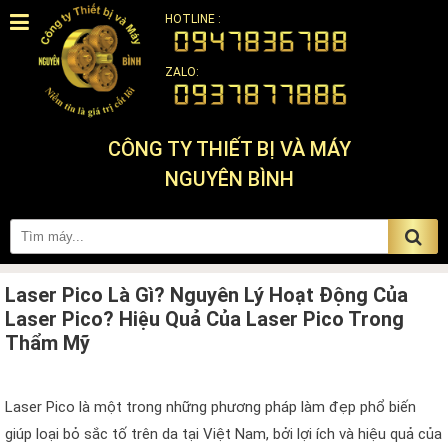
HOTLINE :
ZALO:
CÔNG TY THIẾT BỊ VÀ MÁY
NGUYÊN BÌNH
Laser Pico Là Gì? Nguyên Lý Hoạt Động Của
Laser Pico? Hiệu Quả Của Laser Pico Trong
Thẩm Mỹ
Laser Pico là một trong những phương pháp làm đẹp phổ biến
giúp loại bỏ sắc tố trên da tại Việt Nam, bởi lợi ích và hiệu quả của