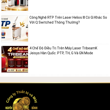
Công Nghệ RTP Trên Laser Helios III Có Gì Khác So
Với Q Switched Thông Thường?
4 Chế Độ Điều Trị Trên Máy Laser TribeamK
Jeisys Hàn Quốc: PTP, TH, G Và GN Mode