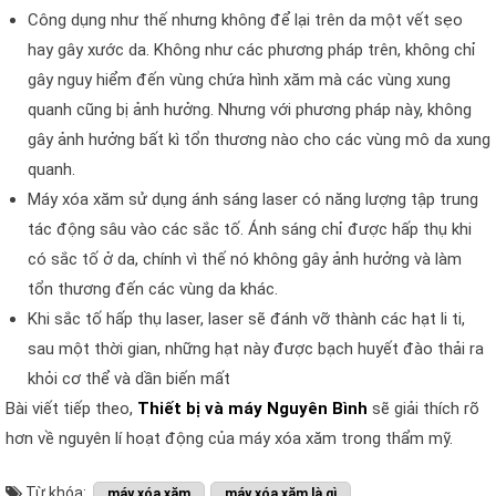
Công dụng như thế nhưng không để lại trên da một vết sẹo
hay gây xước da. Không như các phương pháp trên, không chỉ
gây nguy hiểm đến vùng chứa hình xăm mà các vùng xung
quanh cũng bị ảnh hưởng. Nhưng với phương pháp này, không
gây ảnh hưởng bất kì tổn thương nào cho các vùng mô da xung
quanh.
Máy xóa xăm sử dụng ánh sáng laser có năng lượng tập trung
tác động sâu vào các sắc tố. Ánh sáng chỉ được hấp thụ khi
có sắc tố ở da, chính vì thế nó không gây ảnh hưởng và làm
tổn thương đến các vùng da khác.
Khi sắc tố hấp thụ laser, laser sẽ đánh vỡ thành các hạt li ti,
sau một thời gian, những hạt này được bạch huyết đào thải ra
khỏi cơ thể và dần biến mất
Bài viết tiếp theo,
Thiết bị và máy Nguyên Bình
sẽ giải thích rõ
hơn về nguyên lí hoạt động của máy xóa xăm trong thẩm mỹ.
Từ khóa:
máy xóa xăm
máy xóa xăm là gì