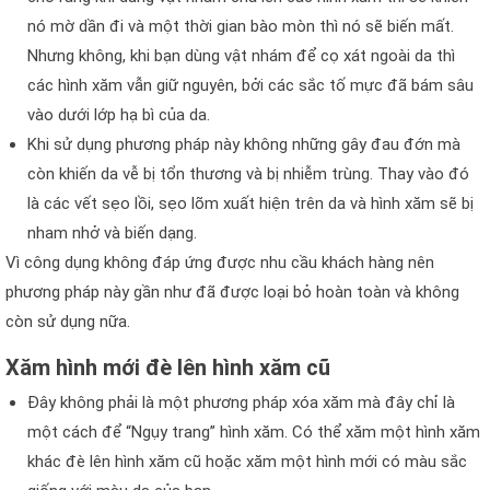
nó mờ dần đi và một thời gian bào mòn thì nó sẽ biến mất.
Nhưng không, khi bạn dùng vật nhám để cọ xát ngoài da thì
các hình xăm vẫn giữ nguyên, bởi các sắc tố mực đã bám sâu
vào dưới lớp hạ bì của da.
Khi sử dụng phương pháp này không những gây đau đớn mà
còn khiến da vễ bị tổn thương và bị nhiễm trùng. Thay vào đó
là các vết sẹo lồi, sẹo lõm xuất hiện trên da và hình xăm sẽ bị
nham nhở và biến dạng.
Vì công dụng không đáp ứng được nhu cầu khách hàng nên
phương pháp này gần như đã được loại bỏ hoàn toàn và không
còn sử dụng nữa.
Xăm hình mới đè lên hình xăm cũ
Đây không phải là một phương pháp xóa xăm mà đây chỉ là
một cách để “Ngụy trang” hình xăm. Có thể xăm một hình xăm
khác đè lên hình xăm cũ hoặc xăm một hình mới có màu sắc