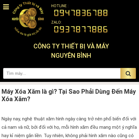
HOTLINE :
ZALO:
CÔNG TY THIẾT BỊ VÀ MÁY
NGUYÊN BÌNH
Máy Xóa Xăm là gì? Tại Sao Phải Dùng Đến Máy
Xóa Xăm?
Ngày nay, nghệ thuật xăm hình ngày càng trở nên phổ biến đối với
cả nam và nữ, bởi đối với họ, mỗi hình xăm đều mang một ý nghĩa
hay kỉ niệm gắn liền. Tuy nhiên, không phải hình xăm nào cũng có