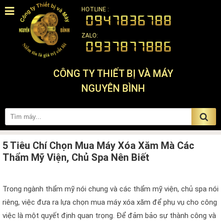
HOTLINE :
ZALO:
CÔNG TY THIẾT BỊ VÀ MÁY
NGUYÊN BÌNH
5 Tiêu Chí Chọn Mua Máy Xóa Xăm Mà Các
Thẩm Mỹ Viện, Chủ Spa Nên Biết
Trong ngành thẩm mỹ nói chung và các thẩm mỹ viện, chủ spa nói
riêng, việc đưa ra lựa chọn mua máy xóa xăm để phụ vụ cho công
việc là một quyết định quan trọng. Để đảm bảo sự thành công và