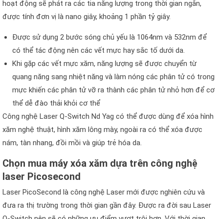
hoạt động sẽ phát ra các tia năng lượng trong thời gian ngắn,
được tính đơn vị là nano giây, khoảng 1 phần tỷ giây.
Được sử dụng 2 bước sóng chủ yếu là 1064nm và 532nm để
có thể tác động nên các vết mực hay sắc tố dưới da.
Khi gặp các vết mực xăm, năng lượng sẽ được chuyển từ
quang năng sang nhiệt năng và làm nóng các phân tử có trong
mực khiến các phân tử vỡ ra thành các phân tử nhỏ hơn để cơ
thể dễ đào thải khỏi cơ thể
Công nghệ Laser Q-Switch Nd Yag có thể được dùng để xóa hình
xăm nghệ thuật, hình xăm lông mày, ngoài ra có thể xóa được
nám, tàn nhang, đồi mồi và giúp trẻ hóa da.
Chọn mua máy xóa xăm dựa trên công nghệ
laser Picosecond
Laser PicoSecond là công nghệ Laser mới được nghiên cứu và
đưa ra thị trường trong thời gian gần đây. Được ra đời sau Laser
Q-Switch nên sẽ có những ưu điểm vượt trội hơn. Với thời gian