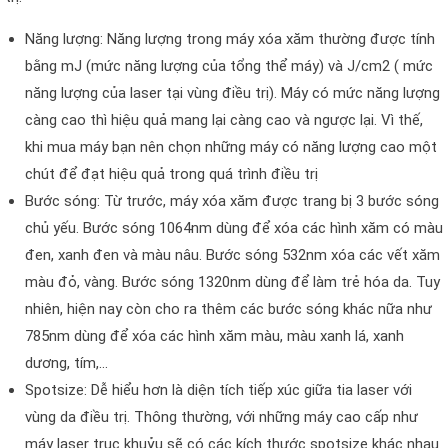
Năng lượng: Năng lượng trong máy xóa xăm thường được tính
bằng mJ (mức năng lượng của tổng thể máy) và J/cm2 ( mức
năng lượng của laser tại vùng điều trị). Máy có mức năng lượng
càng cao thì hiệu quả mang lại càng cao và ngược lại. Vì thế,
khi mua máy bạn nên chọn những máy có năng lượng cao một
chút để đạt hiệu quả trong quá trình điều trị
Bước sóng: Từ trước, máy xóa xăm được trang bị 3 bước sóng
chủ yếu. Bước sóng 1064nm dùng để xóa các hình xăm có màu
đen, xanh đen và màu nâu. Bước sóng 532nm xóa các vết xăm
màu đỏ, vàng. Bước sóng 1320nm dùng để làm trẻ hóa da. Tuy
nhiên, hiện nay còn cho ra thêm các bước sóng khác nữa như
785nm dùng để xóa các hình xăm màu, màu xanh lá, xanh
dương, tím,…
Spotsize: Dễ hiểu hơn là diện tích tiếp xúc giữa tia laser với
vùng da điều trị. Thông thường, với những máy cao cấp như
máy laser trục khuỷu sẽ có các kích thước spotsize khác nhau