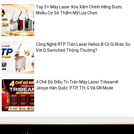
Top 5+ Máy Laser Xóa Xăm Chính Hãng Được
Nhiều Cơ Sở Thẩm Mỹ Lựa Chọn
Công Nghệ RTP Trên Laser Helios III Có Gì Khác So
Với Q Switched Thông Thường?
4 Chế Độ Điều Trị Trên Máy Laser TribeamK
Jeisys Hàn Quốc: PTP, TH, G Và GN Mode