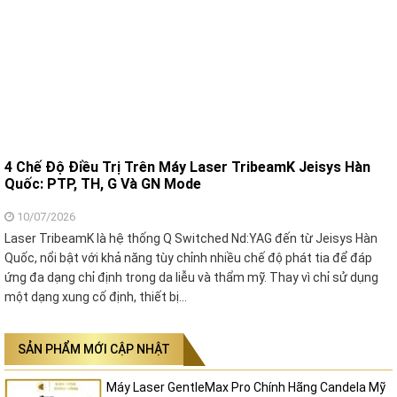
4 Chế Độ Điều Trị Trên Máy Laser TribeamK Jeisys Hàn
Quốc: PTP, TH, G Và GN Mode
10/07/2026
Laser TribeamK là hệ thống Q Switched Nd:YAG đến từ Jeisys Hàn
Quốc, nổi bật với khả năng tùy chỉnh nhiều chế độ phát tia để đáp
ứng đa dạng chỉ định trong da liễu và thẩm mỹ. Thay vì chỉ sử dụng
một dạng xung cố định, thiết bị…
SẢN PHẨM MỚI CẬP NHẬT
Máy Laser GentleMax Pro Chính Hãng Candela Mỹ