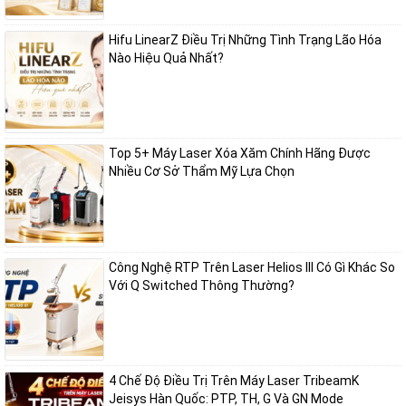
lại hiệu quả lâu dài mà không cần can thiệp xâm lấn.
Hifu LinearZ Điều Trị Những Tình Trạng Lão Hóa
Hỗ trợ giảm mỡ và định hình cơ thể
Nào Hiệu Quả Nhất?
Bên cạnh ứng dụng trên khuôn mặt, Ultraskin Tightan còn được sử
dụng hiệu quả trong các liệu trình giảm mỡ tại các vùng như bụng,
đùi, bắp tay hoặc vùng dưới cằm. Với chế độ phát xung dạng linear,
năng lượng siêu âm có thể tác động sâu vào mô mỡ dưới da, hỗ trợ
Top 5+ Máy Laser Xóa Xăm Chính Hãng Được
Nhiều Cơ Sở Thẩm Mỹ Lựa Chọn
phá vỡ các tế bào mỡ và thúc đẩy quá trình đào thải tự nhiên của cơ
thể.
Đồng thời, cơ chế sinh nhiệt còn kích thích co rút collagen tại vùng
điều trị, giúp da săn chắc hơn sau khi giảm mỡ. Nhờ đó, thiết bị mang
Công Nghệ RTP Trên Laser Helios III Có Gì Khác So
lại hiệu quả kép “2 trong 1” – vừa hỗ trợ giảm mỡ, vừa cải thiện độ
Với Q Switched Thông Thường?
đàn hồi da, giúp vóc dáng trở nên gọn gàng và cân đối hơn mà không
cần nghỉ dưỡng.
Điều trị đa vùng linh hoạt, cá nhân hóa theo từng nhu
4 Chế Độ Điều Trị Trên Máy Laser TribeamK
cầu
Jeisys Hàn Quốc: PTP, TH, G Và GN Mode