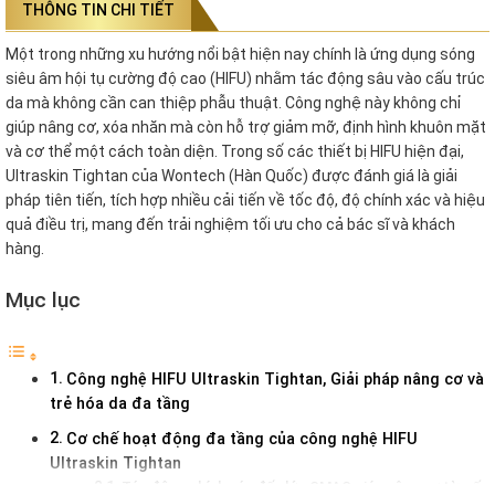
THÔNG TIN CHI TIẾT
Một trong những xu hướng nổi bật hiện nay chính là ứng dụng sóng
siêu âm hội tụ cường độ cao (HIFU) nhằm tác động sâu vào cấu trúc
da mà không cần can thiệp phẫu thuật. Công nghệ này không chỉ
giúp nâng cơ, xóa nhăn mà còn hỗ trợ giảm mỡ, định hình khuôn mặt
và cơ thể một cách toàn diện. Trong số các thiết bị HIFU hiện đại,
Ultraskin Tightan của Wontech (Hàn Quốc) được đánh giá là giải
pháp tiên tiến, tích hợp nhiều cải tiến về tốc độ, độ chính xác và hiệu
quả điều trị, mang đến trải nghiệm tối ưu cho cả bác sĩ và khách
hàng.
Mục lục
Công nghệ HIFU Ultraskin Tightan, Giải pháp nâng cơ và
trẻ hóa da đa tầng
Cơ chế hoạt động đa tầng của công nghệ HIFU
Ultraskin Tightan
Tác động chính xác đến lớp SMAS giúp nâng cơ từ gốc