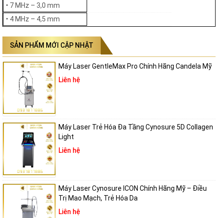
• 7 MHz – 3,0 mm
thể duy trì từ 6–12 tháng tùy thuộc vào cơ địa, độ tuổi cũng như chế
độ chăm sóc da của từng người. Nhờ cơ chế kích thích tự nhiên,
• 4 MHz – 4,5 mm
Ultraskin Tightan không chỉ mang lại kết quả tức thì mà còn giúp duy
trì làn da săn chắc, trẻ trung trong thời gian dài mà không cần can
SẢN PHẨM MỚI CẬP NHẬT
thiệp thường xuyên.
Máy Laser GentleMax Pro Chính Hãng Candela Mỹ
Liên hệ
Máy Laser Trẻ Hóa Đa Tầng Cynosure 5D Collagen
Light
Liên hệ
Máy Laser Cynosure ICON Chính Hãng Mỹ – Điều
Cơ chế hoạt động đa tầng của công nghệ HIFU Ultraskin Tightan
Trị Mao Mạch, Trẻ Hóa Da
Liên hệ