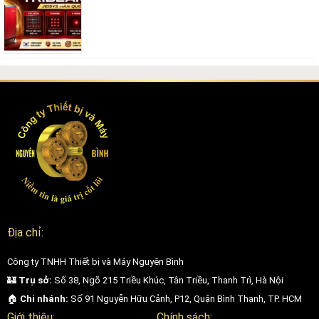
Một trong những ưu điểm nổi bật của Ultraskin Tightan là khả năng
điều trị linh hoạt trên nhiều vùng khác nhau của cơ thể. Nhờ hệ
thống cartridge đa dạng với nhiều mức độ sâu, thiết bị có thể áp
dụng cho cả những vùng nhạy cảm như quanh mắt, vùng cổ cho đến
các khu vực rộng hơn như bụng, đùi hoặc cánh tay.
Khả năng tùy chỉnh thông số chi tiết giúp bác sĩ dễ dàng xây dựng
phác đồ điều trị cá nhân hóa cho từng khách hàng, đảm bảo phù hợp
với tình trạng da, mức độ lão hóa và mục tiêu thẩm mỹ cụ thể. Điều
này không chỉ nâng cao hiệu quả điều trị mà còn đảm bảo tính an
toàn và trải nghiệm thoải mái trong suốt quá trình thực hiện.
Địa chỉ:
Công ty TNHH Thiết bị và Máy Nguyên Bình
🏰
Trụ sở:
Số 38, Ngõ 215 Triều Khúc, Tân Triều, Thanh Trì, Hà Nội
🏠
Chi nhánh:
Số 91 Nguyễn Hữu Cảnh, P12, Quận Bình Thạnh, TP. HCM
Giới thiệu:
Chính sách: