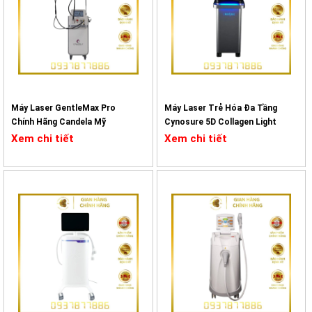
Thiết bị hoạt động bằng cách tạo ra các điểm đông nhiệt (TCPs) tại
độ sâu xác định, giúp kích thích co rút mô tức thì và thúc đẩy tăng
sinh collagen, elastin theo thời gian. Nhờ khả năng đi sâu đến
khoảng 4.5 mm, Ultraskin Tightan mang lại hiệu quả nâng cơ rõ rệt
mà không gây tổn thương bề mặt da, đảm bảo an toàn và hạn chế
tối đa xâm lấn.
Máy Laser GentleMax Pro
Máy Laser Trẻ Hóa Đa Tầng
Chính Hãng Candela Mỹ
Cynosure 5D Collagen Light
Bên cạnh đó, máy được thiết kế hiện đại với giao diện điều khiển
Xem chi tiết
Xem chi tiết
trực quan, cho phép tùy chỉnh linh hoạt các thông số điều trị. Sự kết
hợp giữa hai chế độ phát xung dạng điểm (dot) và dạng đường
(linear) giúp tối ưu hiệu quả trong cả nâng cơ và giảm mỡ. Hệ thống
cartridge đa dạng với nhiều mức độ sâu khác nhau cũng cho phép
cá nhân hóa liệu trình, phù hợp với từng vùng điều trị và nhu cầu cụ
thể của khách hàng.