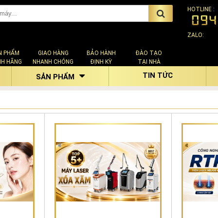
HOTLINE :
ZALO:
N PHẨM
GIAO HÀNG
BẢO HÀNH
ĐÀO TẠO
NH HÃNG
NHANH CHÓNG
ĐỊNH KỲ
TẠI NHÀ
TIN TỨC
SẢN PHẨM