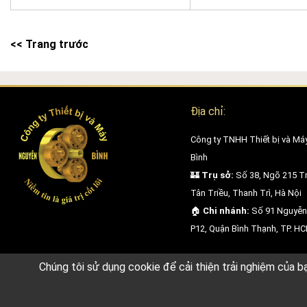
<< Trang trước
Địa chỉ:
Công ty TNHH Thiết bị và Má
Bình
🏰
Trụ sở:
Số 38, Ngõ 215 Tr
Tân Triều, Thanh Trì, Hà Nội
🏠
Chi nhánh:
Số 91 Nguyễn
P12, Quận Bình Thạnh, TP. H
Công ty TNHH Thiết bị và Máy Nguyên Bình
Chúng tôi sử dụng cookie để cải thiện trải nghiệm của b