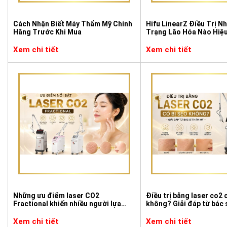
Cách Nhận Biết Máy Thẩm Mỹ Chính
Hifu LinearZ Điều Trị N
Hãng Trước Khi Mua
Trạng Lão Hóa Nào Hiệ
Xem chi tiết
Xem chi tiết
Những ưu điểm laser CO2
Điều trị bằng laser co2 
Fractional khiến nhiều người lựa
không? Giải đáp từ bác 
chọn
Xem chi tiết
Xem chi tiết