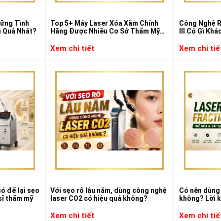
hững Tình
Top 5+ Máy Laser Xóa Xăm Chính
Công Nghệ R
u Quả Nhất?
Hãng Được Nhiều Cơ Sở Thẩm Mỹ
III Có Gì Kh
Lựa Chọn
Thông Thườ
Xem chi tiết
Xem chi tiế
có để lại sẹo
Với sẹo rỗ lâu năm, dùng công nghệ
Có nên dùng 
sĩ thẩm mỹ
laser CO2 có hiệu quả không?
không? Lời k
Xem chi tiết
Xem chi tiế