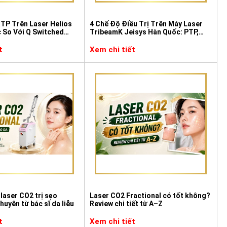
TP Trên Laser Helios
4 Chế Độ Điều Trị Trên Máy Laser
ác So Với Q Switched
TribeamK Jeisys Hàn Quốc: PTP,
ng?
TH, G Và GN Mode
t
Xem chi tiết
laser CO2 trị sẹo
Laser CO2 Fractional có tốt không?
huyên từ bác sĩ da liễu
Review chi tiết từ A–Z
t
Xem chi tiết