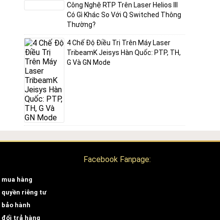
Công Nghệ RTP Trên Laser Helios III
Có Gì Khác So Với Q Switched Thông
Thường?
4 Chế Độ Điều Trị Trên Máy Laser
TribeamK Jeisys Hàn Quốc: PTP, TH,
G Và GN Mode
Facebook Fanpage:
 mua hàng
 quyền riêng tư
 bảo hành
 đổi trả hàng