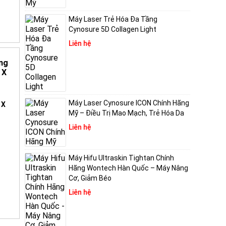
Máy Laser Trẻ Hóa Đa Tầng
Cynosure 5D Collagen Light
Liên hệ
h
Máy Laser Cynosure ICON Chính Hãng
 X
Mỹ – Điều Trị Mao Mạch, Trẻ Hóa Da
i tạo
Liên hệ
Máy Hifu Ultraskin Tightan Chính
Hãng Wontech Hàn Quốc – Máy Nâng
Cơ, Giảm Béo
Liên hệ
của