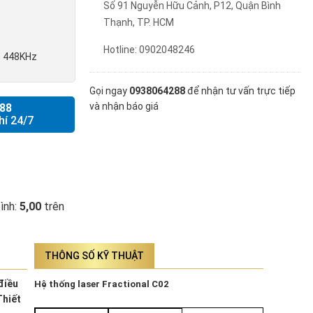
Số 91 Nguyễn Hữu Cảnh, P12, Quận Bình
Thạnh, TP. HCM
Hotline: 0902048246
ib 448KHz
Gọi ngay
0938064288
để nhận tư vấn trực tiếp
và nhận báo giá
88
hí 24/7
bình:
5,00
trên
THÔNG SỐ KỸ THUẬT
điều
Hệ thống laser Fractional C02
Thiết