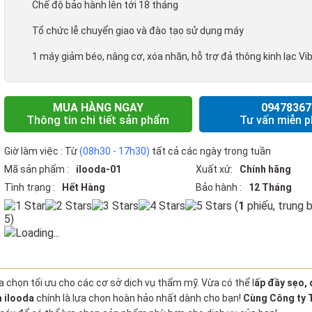
Chế độ bảo hành lên tới 18 tháng
Tổ chức lễ chuyển giao và đào tạo sử dụng máy
1 máy giảm béo, nâng cơ, xóa nhăn, hỗ trợ đả thông kinh lạc V
MUA HÀNG NGAY
09478367
Thông tin chi tiết sản phẩm
Tư vấn miễn p
Giờ làm việc : Từ
(08h30 - 17h30)
tất cả các ngày trong tuần
Mã sản phẩm :
ilooda-01
Xuất xứ:
Chính hãng
Tình trạng :
Hết Hàng
Bảo hành :
12 Tháng
(
1
phiếu, trung 
5)
Loading...
ựa chọn tối ưu cho các cơ sở dịch vụ thẩm mỹ. Vừa có thể l
ấp đầy sẹo, 
a ilooda
chính là lựa chọn hoàn hảo nhất dành cho bạn!
Cùng Công ty 