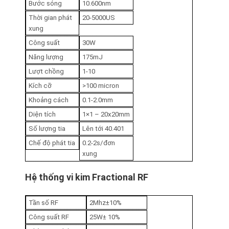
Bước sóng
10.600nm
Thời gian phát
20-5000US
xung
Công suất
30W
Năng lượng
175mJ
Lượt chồng
1-10
Kích cỡ
>100 micron
Khoảng cách
0.1-2.0mm
Diện tích
1×1 – 20x20mm
Số lượng tia
Lên tới 40.401
Chế độ phát tia
0.2-2s/đơn
xung
Hệ thống vi kim Fractional RF
Tần số RF
2Mhz±10%
Công suất RF
25W± 10%