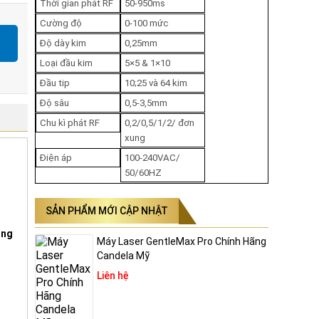
ởi sự
Thời gian phát RF
50-950ms
ị có
Cường độ
0-100 mức
Độ dày kim
0,25mm
Loại đầu kim
5×5 & 1×10
t trội
Đầu tip
10;25 và 64 kim
Độ sâu
0,5-3,5mm
a Kỳ
Chu kì phát RF
0,2/0,5/1/2/ đơn
xung
Điện áp
100-240VAC/
50/60HZ
SẢN PHẨM MỚI CẬP NHẬT
ing
Máy Laser GentleMax Pro Chính Hãng
Candela Mỹ
lagen
Liên hệ
trị