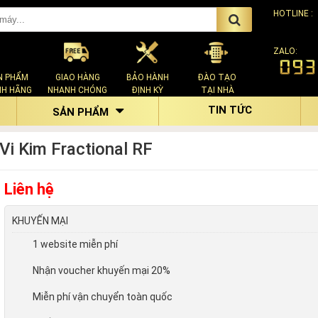
HOTLINE :
ZALO:
N PHẨM
GIAO HÀNG
BẢO HÀNH
ĐÀO TẠO
NH HÃNG
NHANH CHÓNG
ĐỊNH KỲ
TẠI NHÀ
TIN TỨC
SẢN PHẨM
Vi Kim Fractional RF
Liên hệ
KHUYẾN MẠI
1 website miễn phí
Nhận voucher khuyến mại 20%
Miễn phí vận chuyển toàn quốc