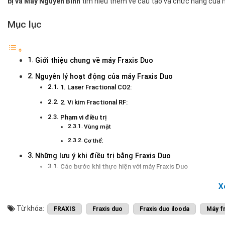
bị và Máy Nguyên Bình
tìm hiểu thêm về cấu tạo và chức năng của 
Mục lục
Giới thiệu chung về máy Fraxis Duo
Nguyên lý hoạt động của máy Fraxis Duo
1. Laser Fractional CO2:
2. Vi kim Fractional RF:
Phạm vi điều trị
Vùng mặt
Cơ thể:
Những lưu ý khi điều trị bằng Fraxis Duo
Các bước khi thực hiện với máy Fraxis Duo
Thời gian điều trị
X
Lưu ý sau khi điều trị
Từ khóa:
FRAXIS
Fraxis duo
Fraxis duo ilooda
Máy fr
Giới thiệu chung về máy Fraxis Duo