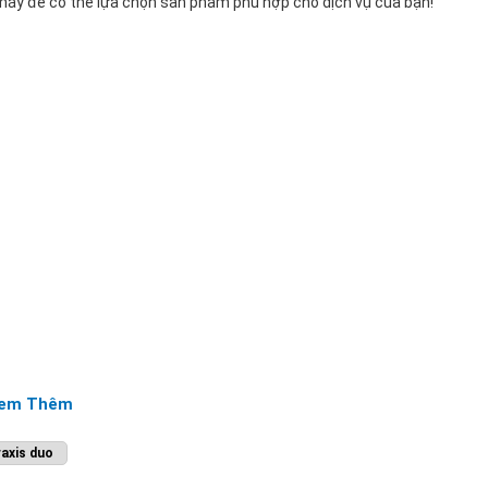
máy để có thể lựa chọn sản phẩm phù hợp cho dịch vụ của bạn!
em Thêm
axis duo