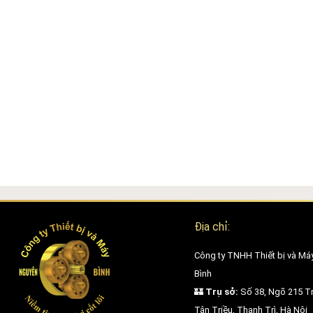
Nâng cơ và săn chắc da
Trị sẹo mụn, sẹo lõm, sẹo lồi
Làm trắng da- Tái tạo bề mặt da
Cơ thể:
Trị Sẹo
Rạn da
Tăng tiết mồ hôi
Dày sừng nang lông
Làm hồng nhũ hoa
Trẻ hóa vùng kín:
Địa chỉ:
Thu nhỏ âm đạo
Công ty TNHH Thiết bị và Má
Trẻ hóa môi lớn môi bé
Bình
Trị thâm vùng kín
🏰
Trụ sở:
Số 38, Ngõ 215 Tr
Tân Triều, Thanh Trì, Hà Nội
Trị tiểu són tiểu buốt