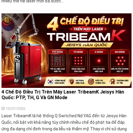
nhiều thế hệ laser mới đã được…
4 Chế Độ Điều Trị Trên Máy Laser TribeamK Jeisys Hàn
Quốc: PTP, TH, G Và GN Mode
10/07/2026
Laser TribeamK là hệ thống Q Switched Nd:YAG đến từ Jeisys Hàn
Quốc, nổi bật với khả năng tùy chỉnh nhiều chế độ phát tia để đáp
ứng đa dạng chỉ định trong da liễu và thẩm mỹ. Thay vì chỉ sử dụng