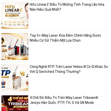
Hifu LinearZ Điều Trị Những Tình Trạng Lão Hóa
Nào Hiệu Quả Nhất?
Top 5+ Máy Laser Xóa Xăm Chính Hãng Được
Nhiều Cơ Sở Thẩm Mỹ Lựa Chọn
Công Nghệ RTP Trên Laser Helios III Có Gì Khác So
Với Q Switched Thông Thường?
4 Chế Độ Điều Trị Trên Máy Laser TribeamK
Jeisys Hàn Quốc: PTP, TH, G Và GN Mode