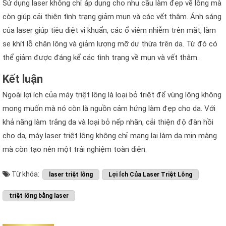
Sử dụng laser không chỉ áp dụng cho nhu cầu làm đẹp về lông mà
còn giúp cải thiện tình trạng giảm mụn và các vết thâm. Ánh sáng
của laser giúp tiêu diệt vi khuẩn, các ổ viêm nhiễm trên mặt, làm
se khít lỗ chân lông và giảm lượng mỡ dư thừa trên da. Từ đó có
thể giảm được đáng kể các tình trạng về mụn và vết thâm.
Kết luận
Ngoài lợi ích của máy triệt lông là loại bỏ triệt để vùng lông không
mong muốn mà nó còn là nguồn cảm hứng làm đẹp cho da. Với
khả năng làm trắng da và loại bỏ nếp nhăn, cải thiện độ đàn hồi
cho da, máy laser triệt lông không chỉ mang lại làm da mịn màng
mà còn tạo nên một trải nghiệm toàn diện.
Từ khóa:
laser triệt lông
Lợi Ích Của Laser Triệt Lông
triệt lông bằng laser