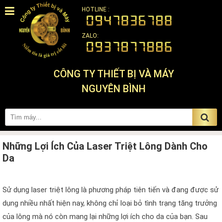
HOTLINE :
ZALO:
CÔNG TY THIẾT BỊ VÀ MÁY
NGUYÊN BÌNH
Những Lợi Ích Của Laser Triệt Lông Dành Cho
Da
Sử dụng laser triệt lông là phương pháp tiên tiến và đang được sử
dụng nhiều nhất hiện nay, không chỉ loại bỏ tình trạng tăng trưởng
của lông mà nó còn mang lại những lợi ích cho da của bạn. Sau