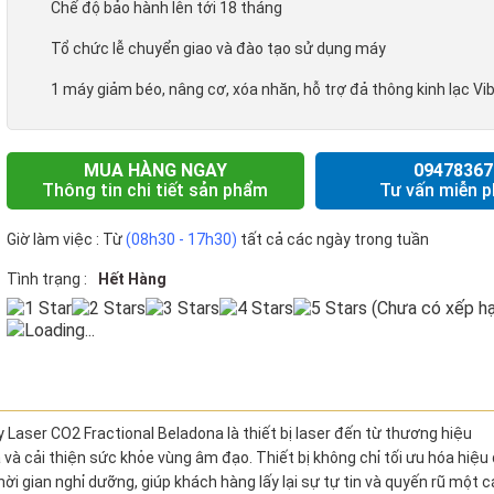
Chế độ bảo hành lên tới 18 tháng
Tổ chức lễ chuyển giao và đào tạo sử dụng máy
1 máy giảm béo, nâng cơ, xóa nhăn, hỗ trợ đả thông kinh lạc V
MUA HÀNG NGAY
09478367
Thông tin chi tiết sản phẩm
Tư vấn miễn p
Giờ làm việc : Từ
(08h30 - 17h30)
tất cả các ngày trong tuần
Tình trạng :
Hết Hàng
(Chưa có xếp hạ
Loading...
Laser CO2 Fractional Beladona là thiết bị laser đến từ thương hiệu
 và cải thiện sức khỏe vùng âm đạo. Thiết bị không chỉ tối ưu hóa hiệu
ời gian nghỉ dưỡng, giúp khách hàng lấy lại sự tự tin và quyến rũ một 