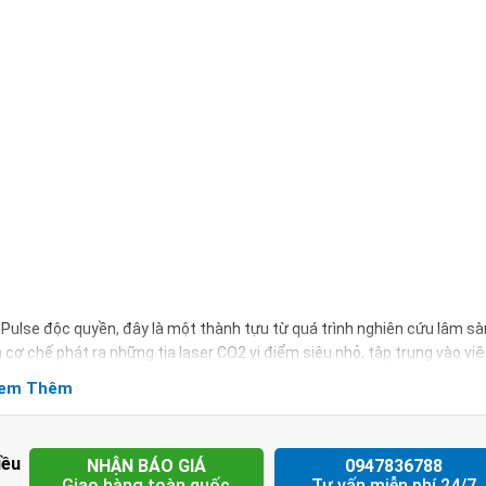
-Pulse độc quyền, đây là một thành tựu từ quá trình nghiên cứu lâm s
 chế phát ra những tia laser CO2 vi điểm siêu nhỏ, tập trung vào việ
em Thêm
g trong một thiết bị, bao gồm trẻ hóa âm đạo, thắt chặt âm đạo, làm 
iều
NHẬN BÁO GIÁ
0947836788
Giao hàng toàn quốc
Tư vấn miễn phí 24/7