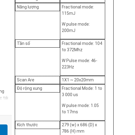
Năng lượng
Fractional mode:
115mJ
W pulse mode:
200mJ
Tần số
Fractional mode: 104
to 372Mhz
W Pulse mode: 46-
223Hz
Scan Are
1X1 ~ 20x20mm
Độ rộng xung
Fractional Mode: 1 to
àng
3 000 us
c tái
W pulse mode: 1.05
to 17ms
sáng
Kích thước
279 (w) x 686 (D) x
786 (H) mm