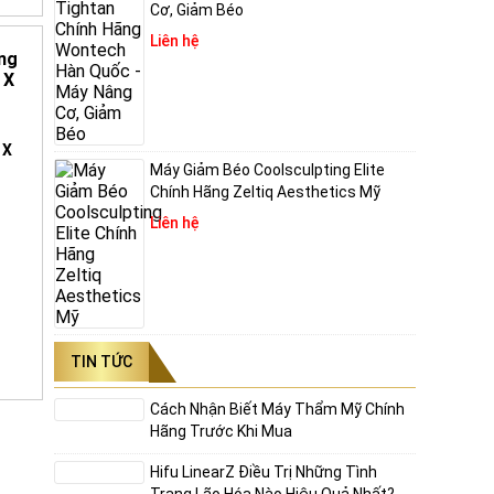
ạo,
Cơ, Giảm Béo
Liên hệ
 diện
ng cấp
 X
g uy
Máy Giảm Béo Coolsculpting Elite
Chính Hãng Zeltiq Aesthetics Mỹ
Liên hệ
ường
TIN TỨC
Cách Nhận Biết Máy Thẩm Mỹ Chính
Hãng Trước Khi Mua
Hifu LinearZ Điều Trị Những Tình
 phá