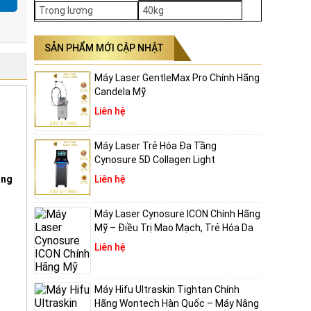
Trọng lượng
40kg
SẢN PHẨM MỚI CẬP NHẬT
h thích
Máy Laser GentleMax Pro Chính Hãng
Candela Mỹ
Liên hệ
sinh
 các
Máy Laser Trẻ Hóa Đa Tầng
Cynosure 5D Collagen Light
Liên hệ
ing
Máy Laser Cynosure ICON Chính Hãng
ứng
Mỹ – Điều Trị Mao Mạch, Trẻ Hóa Da
Liên hệ
 sẹo,
liệu
Máy Hifu Ultraskin Tightan Chính
Hãng Wontech Hàn Quốc – Máy Nâng