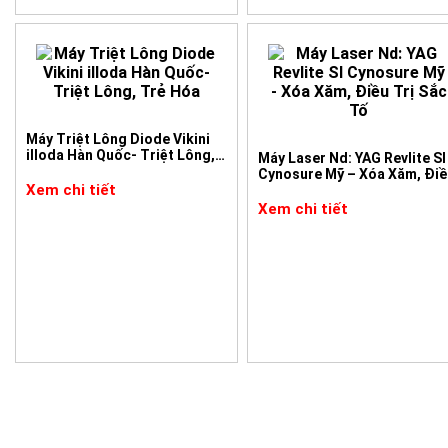
Thiết kế thông minh, linh hoạt, trang bị nhiều loại tay c
làm sáng môi lớn hay phẫu thuật. Hệ thống dẫn quang RF b
Hiệu quả lâu dài, giảm thiểu các triệu chứng tái phát như
chất lượng cuộc sống và sức khỏe vùng kín cho khách h
Với khả năng điều trị toàn diện, Beladona là lựa chọn 
Máy Triệt Lông Diode Vikini
dịch vụ chăm sóc sức khỏe vùng kín cho khách hàng. Đây 
illoda Hàn Quốc- Triệt Lông,
Máy Laser Nd: YAG Revlite SI
tín và thương hiệu bền vững.
Trẻ Hóa
Cynosure Mỹ – Xóa Xăm, Điề
Xem chi tiết
Trị Sắc Tố
Xem chi tiết
Hiệu quả điều trị của máy Laser CO2 Beladona Wont
Trẻ hóa âm đạo không xâm lấn, giúp tái tạo niêm mạc vùn
trạng giãn rộng âm đạo, mang lại cảm giác tự nhiên và cả
Cải thiện sức khoẻ vùng kín, khác phục các triệu chứng 
độ tuần hoàn máu, giúp môi trường âm đạo luôn được k
Làm sáng hồng vùng kín, xoá bỏ các sắc tố tối màu và ma
Hỗ trợ các công việc tiểu phẫu, đảm bảo độ chính xác ca
Hãy liên hệ Công ty Thiết bị và Máy Nguyên Bình ngay hôm nay để