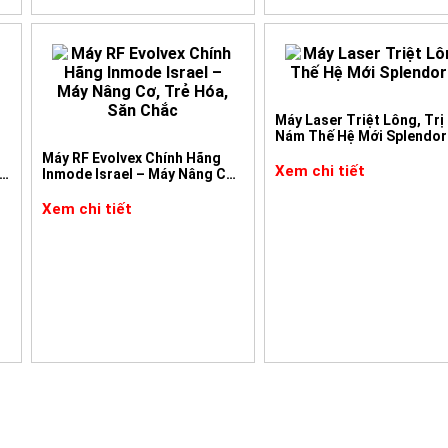
ầm và đầu dò, phù hợp với từng mục đích điều trị như trẻ hóa âm đ
ền bỉ, đảm bảo tia laser phát ra ổn định và chính xác.
 khô rát, giãn rộng âm đạo hoặc tiểu không tự chủ. Cải thiện toàn
àng.
Máy Laser Triệt Lông, Trị
hàng đầu cho các spa, thẩm mỹ viện và phòng khám mong muốn nâ
Nám Thế Hệ Mới Splendor
là thiết bị không chỉ giúp tăng hiệu quả điều trị mà còn xây dựn
Máy RF Evolvex Chính Hãng
Xem chi tiết
u
Inmode Israel – Máy Nâng Cơ,
Trẻ Hóa, Săn Chắc
Xem chi tiết
ech
g âm đạo và cải thiện độ đàn hồi và săn chắc vùng kín. Giảm tình
i thiện chất lượng của cuộc sống.
khô rát, đi tiểu không tự chủ và bệnh viêm nhiễm âm đạo, tăng c
hoẻ mạnh.
ng lại vẻ ngoài sáng hồng tự nhiên và tươi sáng.
o và ít xâm lấn.
 được tư vấn chi tiết về Máy Laser CO2 Fractional Beladona và khám