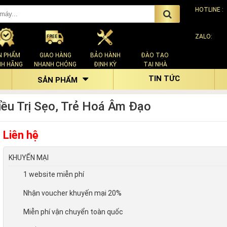
HOTLINE :
ZALO:
N PHẨM
GIAO HÀNG
BẢO HÀNH
ĐÀO TẠO
NH HÃNG
NHANH CHÓNG
ĐỊNH KỲ
TẠI NHÀ
TIN TỨC
SẢN PHẨM
iều Trị Sẹo, Trẻ Hoá Âm Đạo
Liên hệ
KHUYẾN MẠI
1 website miễn phí
Nhận voucher khuyến mại 20%
Miễn phí vận chuyển toàn quốc