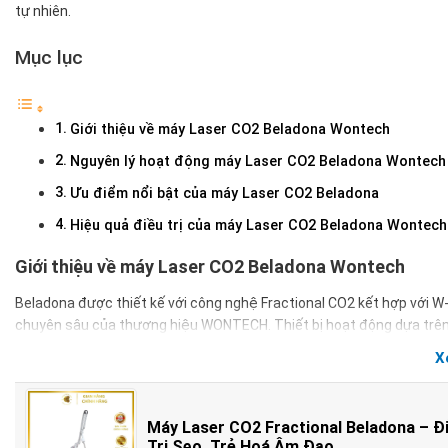
tự nhiên.
Mục lục
Giới thiệu về máy Laser CO2 Beladona Wontech
Nguyên lý hoạt động máy Laser CO2 Beladona Wontech
Ưu điểm nổi bật của máy Laser CO2 Beladona
Hiệu quả điều trị của máy Laser CO2 Beladona Wontech
Giới thiệu về máy Laser CO2 Beladona Wontech
Beladona được thiết kế với công nghệ Fractional CO2 kết hợp với W
chuyên sâu của thương hiệu WONTECH. Thiết bị hoạt động dựa trên cơ
tạo mô niêm mạc, tăng sinh collagen và cải thiện cấu trúc vùng kín.
X
Điểm đặc biệt của Beladona chính là khả năng tích hợp đa chức năn
môi lớn và các ứng dụng phẫu thuật.
Máy Laser CO2 Fractional Beladona – Đ
Trị Sẹo, Trẻ Hoá Âm Đạo