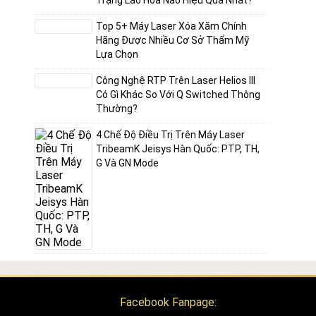
Trạng Lão Hóa Nào Hiệu Quả Nhất?
Top 5+ Máy Laser Xóa Xăm Chính
Hãng Được Nhiều Cơ Sở Thẩm Mỹ
Lựa Chọn
Công Nghệ RTP Trên Laser Helios III
Có Gì Khác So Với Q Switched Thông
Thường?
4 Chế Độ Điều Trị Trên Máy Laser
TribeamK Jeisys Hàn Quốc: PTP, TH,
G Và GN Mode
Facebook Fanpage: