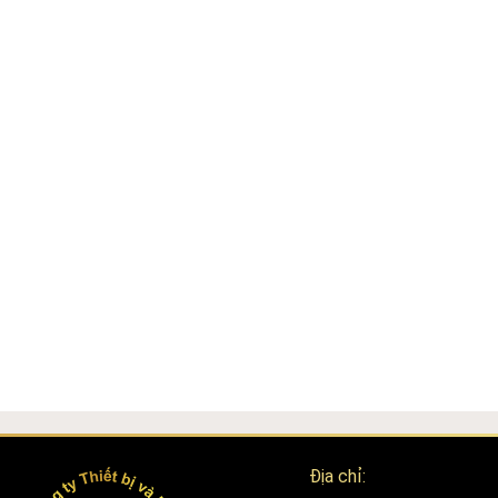
các ứng dụng tuyệt vời mà thiết bị này mang lại!
Công ty TNHH Thiết bị và Máy Nguyên Bình
Chuyên phân phối các dòng máy thẩm mỹ chính hãng cao cấp, thiết bị
Địa chỉ: Số 38, ngõ 215 Triều Khúc, Tân Triều, Thanh Trì, Hà Nội
Số điện thoại: 0947.836.788
Địa chỉ Email: thietbivamay@gmail.com
Website:
thietbivamay.com
Fanpage:
Thiết bị và máy Nguyên Bình
Địa chỉ: