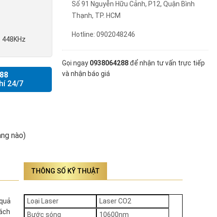
Số 91 Nguyễn Hữu Cảnh, P12, Quận Bình
Thạnh, TP. HCM
Hotline: 0902048246
ib 448KHz
Gọi ngay
0938064288
để nhận tư vấn trực tiếp
và nhận báo giá
88
hí 24/7
ng nào)
THÔNG SỐ KỸ THUẬT
 quả
Loại Laser
Laser CO2
cách
Bước sóng
10600nm