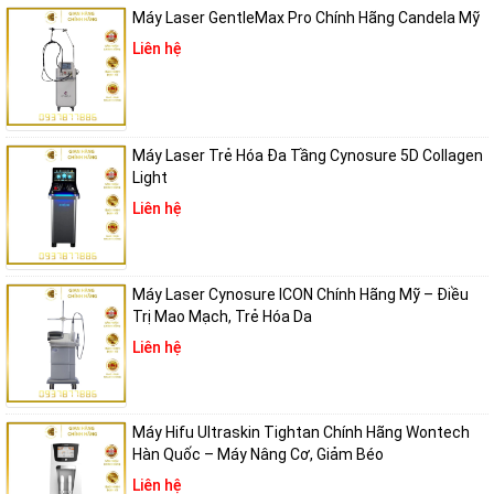
trúc da, từ đó:
Máy Laser GentleMax Pro Chính Hãng Candela Mỹ
Liên hệ
Thúc đẩy quá trình tái cấu trúc mô sẹo từ bên trong
Giảm độ sâu và kích thước của sẹo mụn theo từng buổi điều
trị
Máy Laser Trẻ Hóa Đa Tầng Cynosure 5D Collagen
Light
Giúp vùng da bị rạn trở nên đều màu, săn chắc hơn
Liên hệ
Đây là lựa chọn lý tưởng cho khách hàng đang tìm kiếm một liệu
pháp không xâm lấn mà vẫn cải thiện sẹo rõ rệt sau từng lần điều trị.
Máy Laser Cynosure ICON Chính Hãng Mỹ – Điều
Trị Mao Mạch, Trẻ Hóa Da
Làm sáng và đều màu da
Liên hệ
Sử dụng bước sóng 1940nm với khả năng tác động nông, Frax Pro
loại bỏ nhanh chóng các tổn thương sắc tố nhẹ đến trung bình như:
Máy Hifu Ultraskin Tightan Chính Hãng Wontech
Hàn Quốc – Máy Nâng Cơ, Giảm Béo
Nám và tàn nhang do nắng hoặc nội tiết
Liên hệ