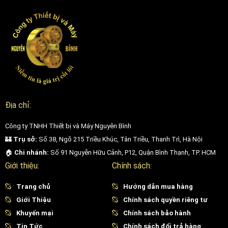
khiến Frax Pro trở thành thiết bị ưu việt trong điều trị da liễu không
xâm lấn tại nhiều phòng khám và trung tâm thẩm mỹ lớn trên thế
giới.
Địa chỉ:
Công ty TNHH Thiết bị và Máy Nguyên Bình
🏰
Trụ sở:
Số 38, Ngõ 215 Triều Khúc, Tân Triều, Thanh Trì, Hà Nội
🏠
Chi nhánh:
Số 91 Nguyễn Hữu Cảnh, P12, Quận Bình Thạnh, TP. HCM
Giới thiệu:
Chính sách:
Hiệu quả điều trị của máy laser Frax Pro
Trang chủ
Hướng dẫn mua hàng
Giới Thiệu
Chính sách quyền riêng tư
Địa chỉ bán máy laser Prax Pro
Khuyến mại
Chính sách bảo hành
Đối với các phòng khám da liễu, spa chuyên sâu hay trung tâm thẩm
Tin Tức
Chính sách đổi trả hàng