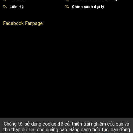
mỹ hiện đại đang tìm kiếm một thiết bị laser phân đoạn cao cấp,
Liên Hệ
Chính sách đại lý
Thiết Bị Và Máy Nguyên Bình
chính là lựa chọn uy tín và toàn diện
nhất hiện nay. Đơn vị chuyên cung cấp máy Frax Pro chính hãng từ
Facebook Fanpage:
Ellipse Candela Mỹ, đầy đủ giấy tờ chứng nhận quốc tế như FDA (Hoa
Kỳ), CE (Châu Âu) và kiểm định nhập khẩu minh bạch. Toàn bộ thiết bị
đều được bảo hành chính hãng, đi kèm linh kiện thay thế đầy đủ,
đảm bảo tính ổn định và bền bỉ trong quá trình vận hành.
Không chỉ dừng lại ở việc bán thiết bị, Nguyên Bình còn chuyển giao
công nghệ và đào tạo thực hành lâm sàng miễn phí, giúp khách hàng
nắm rõ cách khai thác tối đa hiệu quả điều trị của máy Frax Pro.
Đồng thời, đội ngũ kỹ thuật luôn sẵn sàng hỗ trợ 24/7 trên toàn
quốc, đảm bảo máy hoạt động liên tục, ổn định. Ngoài ra, khách hàng
còn được tư vấn mô hình khai thác, định hướng chiến lược và tối ưu
chi phí đầu tư giúp nhanh chóng thu hồi vốn và mở rộng dịch vụ hiệu
quả trong ngành thẩm mỹ công nghệ cao.
Chúng tôi sử dụng cookie để cải thiện trải nghiệm của bạn và
thu thập dữ liệu cho quảng cáo. Bằng cách tiếp tục, bạn đồng