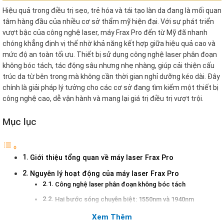
Hiệu quả trong điều trị sẹo, trẻ hóa và tái tạo làn da đang là mối quan
tâm hàng đầu của nhiều cơ sở thẩm mỹ hiện đại. Với sự phát triển
vượt bậc của công nghệ laser, máy Frax Pro đến từ Mỹ đã nhanh
chóng khẳng định vị thế nhờ khả năng kết hợp giữa hiệu quả cao và
mức độ an toàn tối ưu. Thiết bị sử dụng công nghệ laser phân đoạn
không bóc tách, tác động sâu nhưng nhẹ nhàng, giúp cải thiện cấu
trúc da từ bên trong mà không cần thời gian nghỉ dưỡng kéo dài. Đây
chính là giải pháp lý tưởng cho các cơ sở đang tìm kiếm một thiết bị
công nghệ cao, dễ vận hành và mang lại giá trị điều trị vượt trội.
Mục lục
Giới thiệu tổng quan về máy laser Frax Pro
Nguyên lý hoạt động của máy laser Frax Pro
Công nghệ laser phân đoạn không bóc tách
Hai bước sóng chuyên biệt: 1550nm và 1940nm
Điều chỉnh cá nhân hóa theo từng bệnh nhân
Xem Thêm