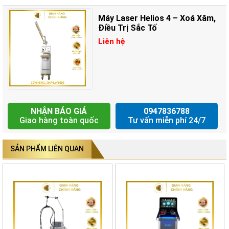
Mục lục
Máy Laser Helios 4 – Xoá Xăm,
Điều Trị Sắc Tố
Liên hệ
Giới thiệu về máy Laser Helios 4
Nguyên lý hoạt động của máy laser Helios 4
Kết hợp bước sóng đa năng
Công nghệ chùm tia phân đoạn DOE được cấp bằng
sáng chế
NHẬN BÁO GIÁ
0947836788
Giao hàng toàn quốc
Tư vấn miễn phí 24/7
Chùm tia đồng nhất và ổn định
Nhiều chế độ điều trị
SẢN PHẨM LIÊN QUAN
Hiệu quả điều trị của máy Laser Helios 4
Ưu điểm của máy Laser Helios 4
Địa chỉ mua máy Laser Helios 4
Giới thiệu về máy Laser Helios 4
Máy HELIOS 4 là dòng máy laser thẩm mỹ tiên tiến, kết hợp đỉnh cao
giữa bước sóng picosecond 785nm mang tính cách mạng và các