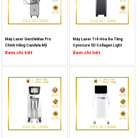
bước sóng nanosecond 1064nm, 532nm truyền thống.
Với sự tích hợp này, HELIOS IV 785 không chỉ nâng cao hiệu quả điều
trị mà còn thiết lập những tiêu chuẩn mới trong ngành thẩm mỹ,
phục vụ tối ưu nhu cầu của các chuyên gia làm đẹp và khách hàng
Máy Laser GentleMax Pro
Máy Laser Trẻ Hóa Đa Tầng
trên toàn thế giới.
Chính Hãng Candela Mỹ
Cynosure 5D Collagen Light
Xem chi tiết
Xem chi tiết
Nguyên lý hoạt động của máy laser Helios 4
HELIOS IV 785 được thiết kế với bộ cộng hưởng laser trạng thái rắn
độc đáo, mang đến nhiều tính năng nổi bật:
Kết hợp bước sóng đa năng
Picosecond 785nm với công nghệ bước sóng tiên tiến
nhất hiện nay, lý tưởng để phá vỡ các sắc tố cứng đầu
như nám sâu và hình xăm màu khó xử lý.
Nanosecond 1064nm và 532nm hoàn hảo trong việc điều
trị nám bề mặt, đốm nâu, tàn nhang và trẻ hóa làn da.