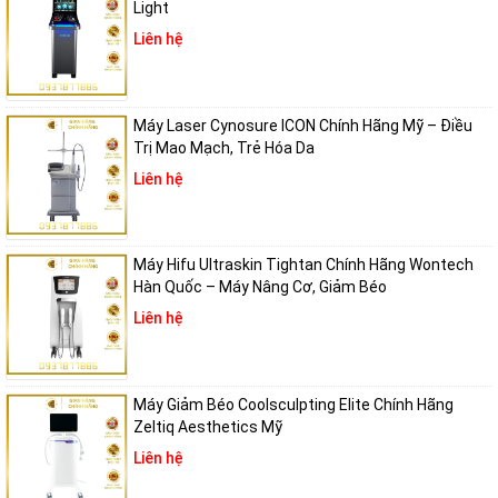
Light
mang lại hiệu quả tối ưu cho từng vấn đề da liễu.
Liên hệ
Tia laser đồng đều, xâm nhập sâu nhưng bảo vệ biểu bì,
giảm thiểu rủi ro tăng/giảm sắc tố sau điều trị, đảm bảo
an toàn và hiệu quả cao.
Máy Laser Cynosure ICON Chính Hãng Mỹ – Điều
Trị Mao Mạch, Trẻ Hóa Da
Độ ổn định cao, chất lượng chùm tia phẳng và năng
lượng ổn định giúp xử lý các vấn đề phức tạp như nám
Liên hệ
hỗn hợp, hình xăm đa màu sắc mà không gây tổn thương.
Thân thiện với người dùng, màn hình cảm ứng thông minh,
Máy Hifu Ultraskin Tightan Chính Hãng Wontech
dễ thao tác, cùng thiết kế nhỏ gọn, cơ động, phù hợp với
Hàn Quốc – Máy Nâng Cơ, Giảm Béo
nhiều không gian thẩm mỹ.
Liên hệ
Máy Giảm Béo Coolsculpting Elite Chính Hãng
Zeltiq Aesthetics Mỹ
Liên hệ