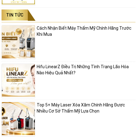
TIN TỨC
Cách Nhận Biết Máy Thẩm Mỹ Chính Hãng Trước
Ưu điểm của máy Laser Helios 4
Khi Mua
Địa chỉ mua máy Laser Helios 4
Máy HELIOS IV 785 hiện được phân phối chính thức tại
Công ty Thiết
bị và Máy Nguyên Bình
, đơn vị cung cấp thiết bị thẩm mỹ uy tín hàng
Hifu LinearZ Điều Trị Những Tình Trạng Lão Hóa
đầu. Với cam kết mang đến các sản phẩm chất lượng cao và dịch vụ
Nào Hiệu Quả Nhất?
hỗ trợ kỹ thuật toàn diện, Thiết bị và Máy Nguyên Bình là lựa chọn
đáng tin cậy cho các chuyên gia thẩm mỹ.
Thông tin liên hệ
Top 5+ Máy Laser Xóa Xăm Chính Hãng Được
Nhiều Cơ Sở Thẩm Mỹ Lựa Chọn
Công ty TNHH Thiết bị và Máy Nguyên Bình
Chuyên phân phối các dòng máy thẩm mỹ chính hãng cao cấp, thiết
bị Spa uy tín chất lượng trên thị trường.