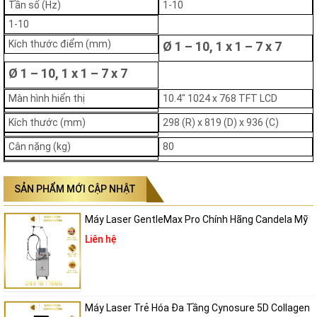
Tần số (Hz)
1-10
1-10
Kích thước điểm (mm)
Ø 1 – 10, 1 x 1 – 7 x 7
Ø 1 – 10, 1 x 1 – 7 x 7
Màn hình hiển thị
10.4″ 1024 x 768 TFT LCD
Kích thước (mm)
298 (R) x 819 (D) x 936 (C)
Cân nặng (kg)
80
Hiệu quả điều trị của máy Laser Helios 4
Ưu điểm của máy Laser Helios 4
SẢN PHẨM MỚI CẬP NHẬT
Thiết kế sang trọng và hiện đại với màu vàng độc đáo và
Máy Laser GentleMax Pro Chính Hãng Candela Mỹ
kiểu dáng tinh tế, HELIOS IV 785 nâng tầm đẳng cấp cho
cơ sở thẩm mỹ, tạo ấn tượng chuyên nghiệp với khách
Liên hệ
hàng.
Tay cầm đa năng và ứng dụng linh hoạt được trang bị tay
cầm picosecond 785nm xử lý sắc tố sâu và nanosecond
Máy Laser Trẻ Hóa Đa Tầng Cynosure 5D Collagen
1064nm, 532nm cho liệu trình trẻ hóa và làm sáng da,