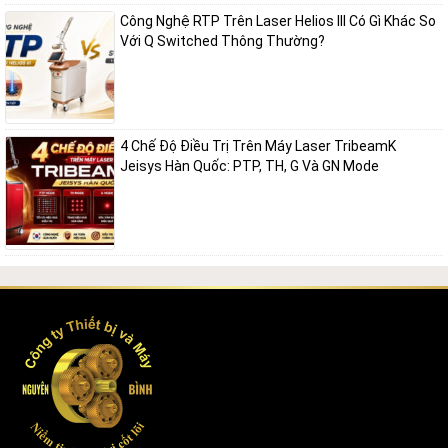
Công Nghệ RTP Trên Laser Helios III Có Gì Khác So
Địa chỉ: Số 38, ngõ 215 Triều Khúc, Tân Triều, Thanh Trì, Hà Nội
Với Q Switched Thông Thường?
Số điện thoại: 0986.048.246
Địa chỉ Email: thietbivamay@gmail.com
4 Chế Độ Điều Trị Trên Máy Laser TribeamK
Jeisys Hàn Quốc: PTP, TH, G Và GN Mode
Website:
thietbivamay.com
Fanpage:
Thiết bị và máy Nguyên Bình