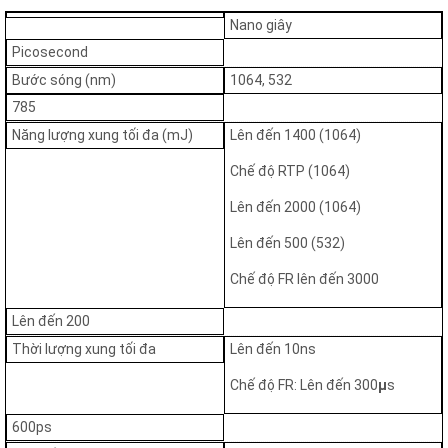
HELIOS 4 là giải pháp lý tưởng cho các liệu trình thẩm mỹ hiện đại,
Nano giây
bao gồm:
Picosecond
Làm sáng và săn chắc da với công nghệ bước sóng và
Bước sóng (nm)
1064, 532
chùm tia tiên tiến giúp cải thiện độ đàn hồi, làm săn chắc
785
và tăng độ rạng rỡ tự nhiên của da.
Năng lượng xung tối đa (mJ)
Lên đến 1400 (1064)
Điều trị tổn thương sắc tố lành tính và xử lý hiệu quả các
Chế độ RTP (1064)
vấn đề như nám sâu, nám hỗn hợp, tàn nhang, đốm nâu
hay sạm da do lão hóa và tác động từ môi trường.
Lên đến 2000 (1064)
Trẻ hóa da toàn diện nhằm tái tạo cấu trúc da, làm mờ
Lên đến 500 (532)
nếp nhăn, se khít lỗ chân lông và cải thiện bề mặt da
Chế độ FR lên đến 3000
không đều màu.
Lên đến 200
Xóa hình xăm và loại bỏ mực xăm đa màu sắc, kể cả các
màu khó như xanh lá cây, xanh dương hoặc đỏ, mà không
Thời lượng xung tối đa
Lên đến 10ns
gây tổn thương vùng da xung quanh.
Chế độ FR: Lên đến 300
μ
s
600ps