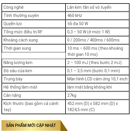
trúc da săn chắc đàn hồi và giảm nếp nhăn rõ rệt
Công nghệ
Lăn kim tần số vô tuyến
Điều trị đa dạng vấn đề da hiệu quả với sẹo rỗ nám lỗ
Tính thường xuyên
460 kHz
chân lông to da chảy xệ và giãn mao mạch
Quyền lực
tối đa 50 W
Không xâm lấn ít đau ít thời gian nghỉ dưỡng công nghệ
Tổng mức điều trị RF
0,3 – 50 W
(ở mức 1 W)
làm lạnh bảo vệ da giúp giảm đau tối đa và phục hồi
Khoảng cách xung
0 / 200ms / 400ms / 600ms
nhanh chóng
Thời gian xung
10 ms – 600 ms (theo khoảng
An toàn phù hợp nhiều loại da năng lượng RF tác động có
thời gian 10 ms)
kiểm soát không gây tổn thương sắc tố phù hợp cả da
Năng lượng kim
2 – 100 mJ (theo bước 2 mJ)
nhạy cảm
Độ sâu của kim
0,1 – 3,5 mm (bước 0,1 mm)
Hiệu quả lâu dài kích thích tái tạo collagen giúp làn da cải
Trưng bày
Màn hình LCD cảm ứng 10,1 inch
thiện tự nhiên và duy trì kết quả bền vững
Hệ thống làm mát
làm mát bằng không khí
Cân nặng
27kg
Địa chỉ mua máy Lutronic Genius
Kích thước (bao gồm cả cánh
452 mm (D) x 582 mm (D) x
Lutronic Genius không chỉ là giải pháp đột phá trong trẻ hóa da mà
tay)
1824,5 mm (C)
còn mở ra cơ hội kinh doanh tiềm năng cho các cơ sở thẩm mỹ. Với
những ưu điểm vượt trội và khả năng điều trị đa dạng, đây chính là
lựa chọn lý tưởng cho các chuyên gia làm đẹp. Thiết Bị Và Máy
SẢN PHẨM MỚI CẬP NHẬT
Nguyên Bình tự hào là đơn vị phân phối Lutronic Genius chính hãng,