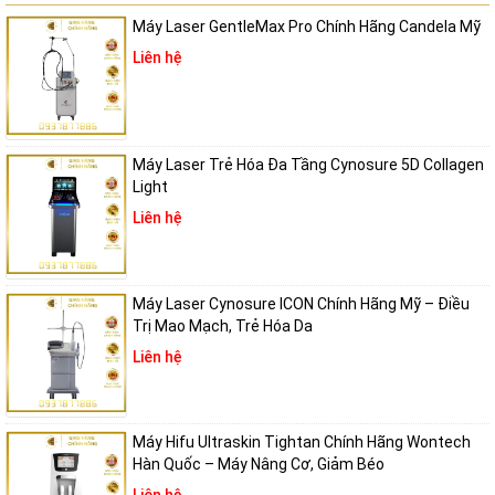
cam kết mang đến sản phẩm chất lượng cùng dịch vụ hỗ trợ chuyên
Máy Laser GentleMax Pro Chính Hãng Candela Mỹ
sâu. Liên hệ ngay với chúng tôi để được tư vấn chi tiết và trải
Liên hệ
nghiệm công nghệ làm đẹp tiên tiến này!
Công ty TNHH Thiết bị và Máy Nguyên Bình
Máy Laser Trẻ Hóa Đa Tầng Cynosure 5D Collagen
Chuyên phân phối các dòng máy thẩm mỹ chính hãng cao cấp, thiết
Light
bị Spa uy tín chất lượng trên thị trường.
Liên hệ
Địa chỉ: Số 38, ngõ 215 Triều Khúc, Tân Triều, Thanh Trì, Hà Nội
Số điện thoại: 0947.836.788
Máy Laser Cynosure ICON Chính Hãng Mỹ – Điều
Trị Mao Mạch, Trẻ Hóa Da
Địa chỉ Email: thietbivamay@gmail.com
Liên hệ
Website:
thietbivamay.com
Máy Hifu Ultraskin Tightan Chính Hãng Wontech
Fanpage:
Thiết bị và máy Nguyên Bình
Hàn Quốc – Máy Nâng Cơ, Giảm Béo