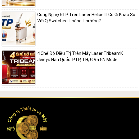
việc kiểm soát năng lượng chính xác cũng giúp giảm nguy cơ tăng
sắc tố sau viêm, đặc biệt phù hợp với làn da châu Á.
Công Nghệ RTP Trên Laser Helios III Có Gì Khác So
Với Q Switched Thông Thường?
Trẻ hóa da không xâm lấn
Bên cạnh khả năng xử lý sắc tố, Revlite SI còn mang lại hiệu quả trẻ
hóa da rõ rệt nhờ kích thích tăng sinh collagen và elastin trong lớp
4 Chế Độ Điều Trị Trên Máy Laser TribeamK
trung bì. Đây là hai yếu tố quan trọng giúp duy trì độ đàn hồi và sự
Jeisys Hàn Quốc: PTP, TH, G Và GN Mode
săn chắc của làn da.
Sau một liệu trình, làn da có thể trở nên mịn màng hơn, lỗ chân lông
được thu nhỏ và các nếp nhăn li ti được cải thiện đáng kể. Đặc biệt,
phương pháp này không gây bong tróc mạnh hay tổn thương bề mặt
da, giúp khách hàng không cần nghỉ dưỡng mà vẫn đạt được hiệu
quả thẩm mỹ tự nhiên.
Hỗ trợ điều trị sẹo mụn và cải thiện kết cấu da
Revlite SI còn được ứng dụng trong việc hỗ trợ điều trị sẹo mụn, sẹo
thâm và các vấn đề về kết cấu da không đồng đều. Nhờ khả năng