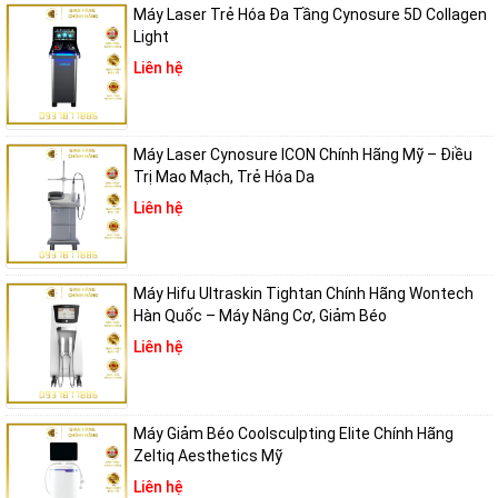
Máy Laser Trẻ Hóa Đa Tầng Cynosure 5D Collagen
Light
Liên hệ
Máy Laser Cynosure ICON Chính Hãng Mỹ – Điều
Trị Mao Mạch, Trẻ Hóa Da
Nguyên lý hoạt động của laser Nd:YAG Revlite SI
Liên hệ
Ứng dụng của Revlite SI trong thẩm mỹ
Revlite SI được ứng dụng rộng rãi trong thẩm mỹ hiện đại nhờ khả
Máy Hifu Ultraskin Tightan Chính Hãng Wontech
năng xử lý đa dạng các vấn đề về da từ sắc tố, xóa xăm đến trẻ hóa,
Hàn Quốc – Máy Nâng Cơ, Giảm Béo
mang lại hiệu quả cao nhưng vẫn đảm bảo an toàn và không xâm lấn.
Liên hệ
Xóa xăm đa màu hiệu quả cao
Máy Giảm Béo Coolsculpting Elite Chính Hãng
Revlite SI được đánh giá là một trong những thiết bị xóa xăm tiên
Zeltiq Aesthetics Mỹ
tiến hiện nay, có khả năng xử lý nhiều màu mực khác nhau như đen,
Liên hệ
xanh, đỏ, vàng hay xanh lá – kể cả những màu vốn khó điều trị bằng