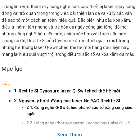
Trong lĩnh vực thẩm mỹ công nghệ cao, các thiết bị laser ngày càng
đóng vai trò quan trọng trong việc cải thiện làn da và xử lý các vấn
đề sắc tố một cách an toàn, hiệu quả. Đặc biệt, nhu cầu xóa xăm,
điều trị nám, tàn nhang và trẻ hóa da ngày càng gia tăng, đòi hỏi
những công nghệ tiên tiến hơn, chính xác hơn và ít xâm lấn hơn.
Trong số đó, Revlite SI của Cynosure được đánh giá là một trong
những hệ thống laser Q-Switched thế hệ mới hàng đầu hiện nay,
mang lại hiệu quả vượt trội trong điều trị sắc tố và xóa xăm đa màu.
Mục lục
Revlite SI Cynosure laser Q-Switched thế hệ mới
Nguyên lý hoạt động của laser Nd:YAG Revlite SI
Công nghệ Q-Switched phá vỡ sắc tố bằng xung siêu
ngắn
Công nghệ PhotoAcoustic Technology Pulse (PTP)
Đa bước sóng điều trị nhiều loại sắc tố
Xem Thêm