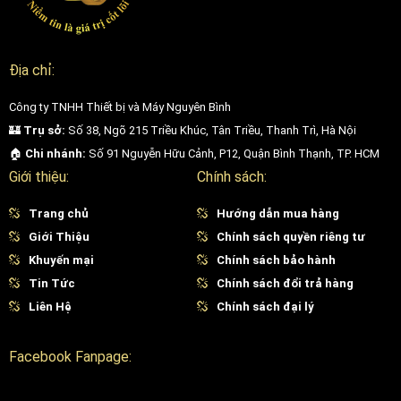
kích thích tái tạo tế bào da mới, thiết bị giúp làm đầy dần các vùng
sẹo lõm nhẹ và cải thiện bề mặt da theo thời gian.
Địa chỉ:
Bên cạnh đó, việc tăng cường tuần hoàn và tái tạo mô cũng góp
phần làm mờ vết thâm sau mụn, mang lại làn da khỏe mạnh, đều
Công ty TNHH Thiết bị và Máy Nguyên Bình
màu và mịn màng hơn. Đây là giải pháp phù hợp cho những ai muốn
🏰
Trụ sở:
Số 38, Ngõ 215 Triều Khúc, Tân Triều, Thanh Trì, Hà Nội
cải thiện làn da một cách an toàn, nhẹ nhàng nhưng vẫn đạt hiệu
🏠
Chi nhánh:
Số 91 Nguyễn Hữu Cảnh, P12, Quận Bình Thạnh, TP. HCM
quả lâu dài.
Giới thiệu:
Chính sách:
Trang chủ
Hướng dẫn mua hàng
Giới Thiệu
Chính sách quyền riêng tư
Khuyến mại
Chính sách bảo hành
Tin Tức
Chính sách đổi trả hàng
Liên Hệ
Chính sách đại lý
Facebook Fanpage: