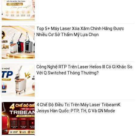
Top 5+ Máy Laser Xóa Xăm Chính Hãng Được
Nhiều Cơ Sở Thẩm Mỹ Lựa Chọn
Công Nghệ RTP Trên Laser Helios III Có Gì Khác So
Với Q Switched Thông Thường?
4 Chế Độ Điều Trị Trên Máy Laser TribeamK
Jeisys Hàn Quốc: PTP, TH, G Và GN Mode