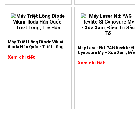
Máy Triệt Lông Diode Vikini
illoda Hàn Quốc- Triệt Lông,
Máy Laser Nd: YAG Revlite SI
Trẻ Hóa
Cynosure Mỹ – Xóa Xăm, Điề
Xem chi tiết
Trị Sắc Tố
Xem chi tiết
Công nghệ BLEND X là nền