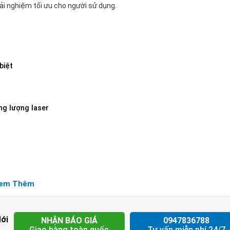
trải nghiệm tối ưu cho người sử dụng.
biệt
ng lượng laser
em Thêm
Mới
NHẬN BÁO GIÁ
0947836788
Giao hàng toàn quốc
Tư vấn miễn phí 24/7