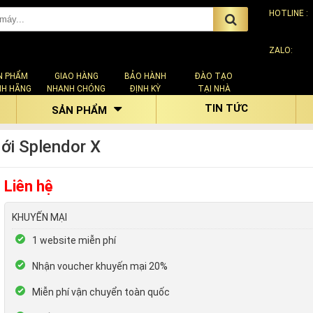
HOTLINE :
ZALO:
N PHẨM
GIAO HÀNG
BẢO HÀNH
ĐÀO TẠO
NH HÃNG
NHANH CHÓNG
ĐỊNH KỲ
TẠI NHÀ
TIN TỨC
SẢN PHẨM
ới Splendor X
Liên hệ
KHUYẾN MẠI
1 website miễn phí
Nhận voucher khuyến mại 20%
Miễn phí vận chuyển toàn quốc