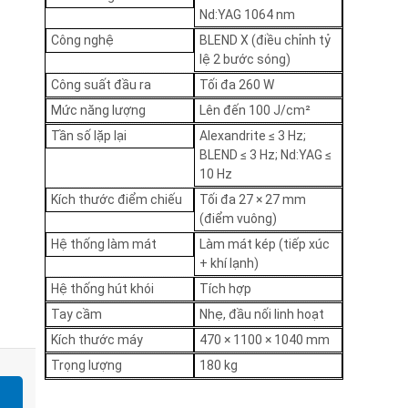
Nd:YAG 1064 nm
Công nghệ
BLEND X (điều chỉnh tỷ
lệ 2 bước sóng)
Công suất đầu ra
Tối đa 260 W
Mức năng lượng
Lên đến 100 J/cm²
Tần số lặp lại
Alexandrite ≤ 3 Hz;
BLEND ≤ 3 Hz; Nd:YAG ≤
10 Hz
Kích thước điểm chiếu
Tối đa 27 × 27 mm
(điểm vuông)
Hệ thống làm mát
Làm mát kép (tiếp xúc
+ khí lạnh)
Hệ thống hút khói
Tích hợp
Tay cầm
Nhẹ, đầu nối linh hoạt
Kích thước máy
470 × 1100 × 1040 mm
Trọng lượng
180 kg