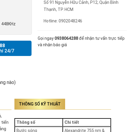
Số 91 Nguyễn Hữu Cảnh, P12, Quận Bình
Thạnh, TP. HCM
Hotline: 0902048246
ib 448KHz
Gọi ngay
0938064288
để nhận tư vấn trực tiếp
và nhận báo giá
88
hí 24/7
ng nào)
THÔNG SỐ KỸ THUẬT
,
 tiến
Thông số
Chi tiết
tảng
Bước sóng
Alexandrite 755 nm &