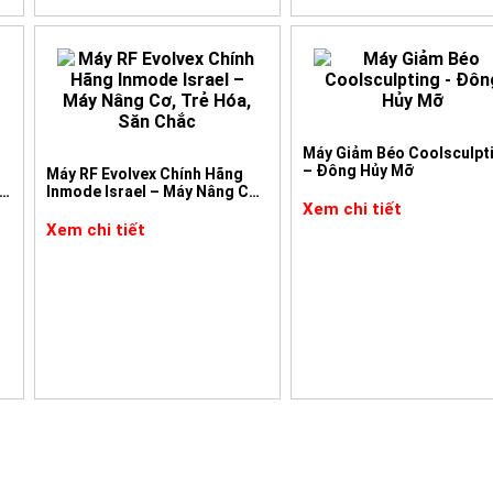
Máy Giảm Béo Coolsculpt
– Đông Hủy Mỡ
Máy RF Evolvex Chính Hãng
u
Inmode Israel – Máy Nâng Cơ,
Xem chi tiết
Trẻ Hóa, Săn Chắc
Xem chi tiết
 tảng cốt lõi tạo nên sự khác biệt