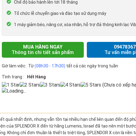
Chế độ bảo hành lên tới 18 tháng
Tổ chức lễ chuyển giao và đào tạo sử dụng máy
1 máy giảm béo, nâng cơ, xóa nhăn, hỗ trợ đả thông kinh lạc V
MUA HÀNG NGAY
09478367
Thông tin chi tiết sản phẩm
Tư vấn miễn p
Giờ làm việc : Từ
(08h30 - 17h30)
tất cả các ngày trong tuần
Tình trạng :
Hết Hàng
(Chưa có xếp hạ
Loading...
ết quả nhất định, nhưng vẫn tồn tại nhiều hạn chế liên quan đến độ phủ
t hiện của SPLENDOR X đến từ hãng
Lumenis,
Israel
đã tạo nên một bước
ng. Không chỉ đơn thuần là thiết bị triệt lông, SPLENDOR X còn là nền 