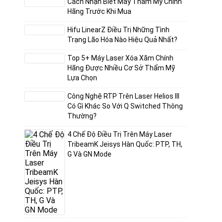
Cách Nhận Biết Máy Thẩm Mỹ Chính
Hãng Trước Khi Mua
ểm
Hifu LinearZ Điều Trị Những Tình
Trạng Lão Hóa Nào Hiệu Quả Nhất?
không
Top 5+ Máy Laser Xóa Xăm Chính
c
Hãng Được Nhiều Cơ Sở Thẩm Mỹ
ông
Lựa Chọn
Công Nghệ RTP Trên Laser Helios III
Có Gì Khác So Với Q Switched Thông
Thường?
hính
4 Chế Độ Điều Trị Trên Máy Laser
TribeamK Jeisys Hàn Quốc: PTP, TH,
G Và GN Mode
ại
ồng