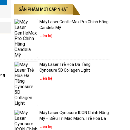
SẢN PHẨM MỚI CẬP NHẬT
Máy Laser GentleMax Pro Chính Hãng
Candela Mỹ
Liên hệ
inh
Máy Laser Trẻ Hóa Đa Tầng
 nm.
Cynosure 5D Collagen Light
ing
sáng.
Liên hệ
cơ tổn
trên
ng
Máy Laser Cynosure ICON Chính Hãng
Mỹ – Điều Trị Mao Mạch, Trẻ Hóa Da
Liên hệ