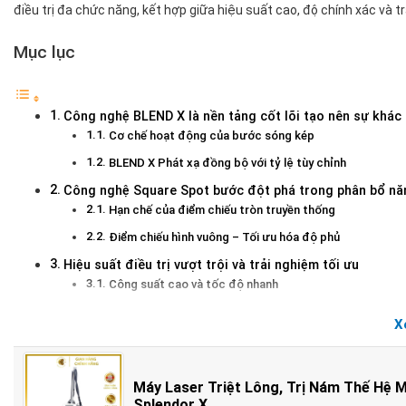
điều trị đa chức năng, kết hợp giữa hiệu suất cao, độ chính xác và 
Mục lục
Công nghệ BLEND X là nền tảng cốt lõi tạo nên sự khác 
Cơ chế hoạt động của bước sóng kép
BLEND X Phát xạ đồng bộ với tỷ lệ tùy chỉnh
Công nghệ Square Spot bước đột phá trong phân bổ nă
Hạn chế của điểm chiếu tròn truyền thống
Điểm chiếu hình vuông – Tối ưu hóa độ phủ
Hiệu suất điều trị vượt trội và trải nghiệm tối ưu
Công suất cao và tốc độ nhanh
Hệ thống làm mát kép tăng sự thoải mái
X
Ứng dụng lâm sàng đa dạng của SPLENDOR X
Triệt lông lâu dài
Điều trị tổn thương sắc tố
Máy Laser Triệt Lông, Trị Nám Thế Hệ 
Splendor X