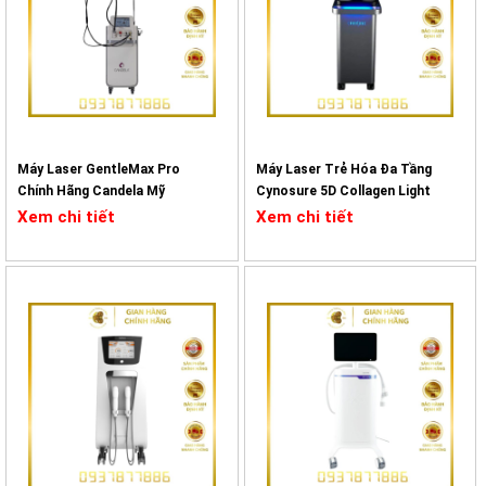
Giới thiệu về máy LINEARZ?
Máy Laser GentleMax Pro
Máy Laser Trẻ Hóa Đa Tầng
Chính Hãng Candela Mỹ
Cynosure 5D Collagen Light
Cấu tạo máy gồm một đầu dò Hifu, một màn hình cảm ứng và hệ
Xem chi tiết
Xem chi tiết
thống điều khiển. Đầu dò của máy được sử dụng giúp truyền sóng
siêu âm vào da, màn hình cảm ứng giúp người dùng điều chỉnh được
các thông số kĩ thuật điều trị và hệ thống điều khiển của máy được
sử dụng để điều khiển hoạt động của máy.
Thời gian điều trị bằng máy LinearZ còn phụ thuộc vào diện tích điều
trị, tuy nhiên, thông thường sẽ khoảng từ 3 đến 5 liệu trình là có thể
thấy rõ hiệu quả điều trị của máy.
Nguyên lí hoạt động của máy LinearZ