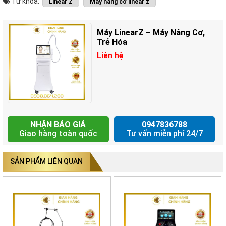
Từ khóa:
Linear Z
Máy nâng cơ linear z
Máy LinearZ là thiết bị thẩm mỹ sử dụng công nghệ Hifu thế hệ mới
nhất, là một bản nâng cấp hoàn toàn mới của ULTRAcel Q+. Máy
được sử dụng nhiệt ở mức 60 – 70 độ C, tác động vào các lớp
Máy LinearZ – Máy Nâng Cơ,
SMAS.
Trẻ Hóa
Liên hệ
Máy còn kết hợp với những kĩ thuật tuyến tính phát xung và tạo nên
một hàng nhiệt với độ lan tỏa nhiệt rất lớn bên dưới vùng da, với
nhiệt độ được tổng hợp và lan tỏa của máy lên đến 58 độ C, nó tác
động trực tiếp lên các mô mỡ và làm chế.t đi các tế bào mỡ.
Không những thế, nó còn kích thích các sợi collagen và elastin giúp
NHẬN BÁO GIÁ
0947836788
làn da được thu gọn và săn chắc hơn, hiệu quả mang lại có thể thấy
Giao hàng toàn quốc
Tư vấn miễn phí 24/7
được sau một lần điều trị.
SẢN PHẨM LIÊN QUAN