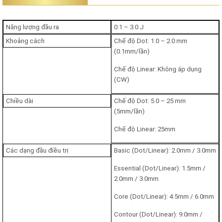
Năng lượng đầu ra
0.1 – 3.0 J
Khoảng cách
Chế độ Dot: 1.0 – 2.0 mm
(0.1mm/lần)
Chế độ Linear: Không áp dụng
(CW)
LINEARZ với 4 đầu điều trị duy nhất
Chiều dài
Chế độ Dot: 5.0 – 25 mm
(5mm/lần)
Hiệu quả điều trị của máy LinearZ
Chế độ Linear: 25mm
Hiệu quả của máy được đánh giá cao bởi những chuyên gia và người
sử dụng.
Máy LinearZ
có hiệu quả cao trong việc nâng cơ, giảm mỡ
Các dạng đầu điều trị
Basic (Dot/Linear): 2.0mm / 3.0mm
và trẻ hóa da trên cơ thể:
Essential (Dot/Linear): 1.5mm /
2.0mm / 3.0mm
Về nâng cơ
: Chỉ sau một liệu trình, khách hàng có thể
thấy rõ hiệu quả nâng cơ lên đến 90%, làn da sau khi điều
Core (Dot/Linear): 4.5mm / 6.0mm
trị sẽ trở nên sắc chắc và thon gọn hơn.
Contour (Dot/Linear): 9.0mm /