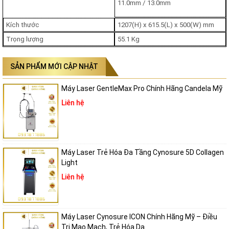
Giảm mỡ
: Sóng siêu âm giúp lượng mỡ thừa được đào
11.0mm / 13.0mm
thải đáng kể
Kích thước
1207(H) x 615.5(L) x 500(W) mm
Trẻ hóa da:
Một trong những tính năng được nhiều
Trọng lượng
55.1 Kg
khách hàng lựa chọn là trẻ hóa da, với
LinearZ
, chỉ sau 5
liệu trình, tình trạng da sẽ được cải thiện mịn màng và
SẢN PHẨM MỚI CẬP NHẬT
sáng bóng, trẻ trung hơn.
Máy Laser GentleMax Pro Chính Hãng Candela Mỹ
Liên hệ
Máy Laser Trẻ Hóa Đa Tầng Cynosure 5D Collagen
Light
Liên hệ
Máy Laser Cynosure ICON Chính Hãng Mỹ – Điều
Trị Mao Mạch, Trẻ Hóa Da