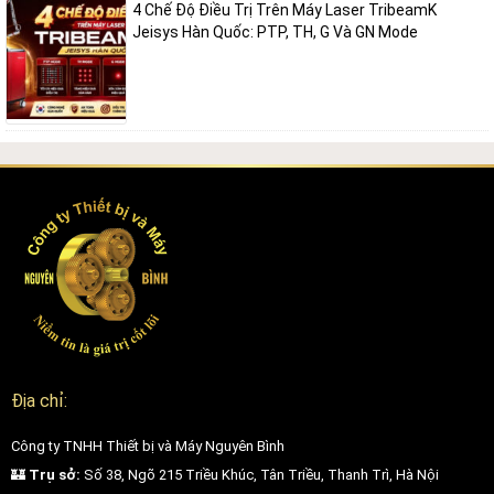
4 Chế Độ Điều Trị Trên Máy Laser TribeamK
Jeisys Hàn Quốc: PTP, TH, G Và GN Mode
Địa chỉ:
Công ty TNHH Thiết bị và Máy Nguyên Bình
🏰
Trụ sở:
Số 38, Ngõ 215 Triều Khúc, Tân Triều, Thanh Trì, Hà Nội