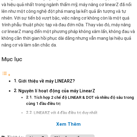
và hiệu quả nhất trong ngành thẩm mỹ, máy nâng cơ linearZ đã nổi
lên như một công nghệ đột phá mang lại kết quả ấn tượng và tự
nhiên. Với sự tiến bộ vượt bậc, việc nâng cơ không còn là một quá
trình phẫu thuật phức tạp và đau đớn nữa. Thay vào đó, máy nâng
cơ linearZ mang đến một phương pháp không xâm lấn, không đau và
không cần thời gian hồi phục dài dằng nhưng vẫn mang lại hiệu quả
nâng cơ và làm săn chắc da.
Mục lục
Giới thiệu về máy LINEARZ?
Nguyên lí hoạt động của máy LinearZ
Tích hợp 2 chế độ LINEAR & DOT và nhiều độ sâu trong
cùng 1 đầu điều trị
LINEARZ với 4 đầu điều trị duy nhất
Hiệu quả điều trị của máy LinearZ
Xem Thêm
Giới thiệu về máy LINEARZ?