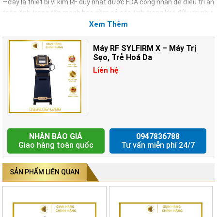
—đây là thiết bị vi kim RF duy nhất được FDA công nhận để điều trị an
toàn tình trạng tân mạch bao gồm cả các tình trạng khó điều trị như
bệnh trứng cá đỏ và nám da.
Xem Thêm
Mục lục
Máy RF SYLFIRM X – Máy Trị
Sẹo, Trẻ Hoá Da
Liên hệ
Giới thiệu về máy Sylfirm X
Nguyên lý hoạt động của Sylfirm X
Hiệu quả điều trị vượt trội của máy Sylfirm X
Địa chỉ mua máy Sylfirm X
NHẬN BÁO GIÁ
0947836788
Giới thiệu về máy Sylfirm X
Giao hàng toàn quốc
Tư vấn miễn phí 24/7
Sylfirm X là một thiết bị tiên tiến trong lĩnh vực điều trị thẩm mỹ,
được thiết kế để giải quyết nhiều vấn đề da liễu khác nhau. Với sự
SẢN PHẨM LIÊN QUAN
kết hợp độc đáo giữa công nghệ vi kim và năng lượng RF (tần số vô
tuyến), Sylfirm X đã trở thành một trong những lựa chọn hàng đầu
của các chuyên gia trong việc cải thiện kết cấu, sắc tố, và độ đàn
hồi của da.