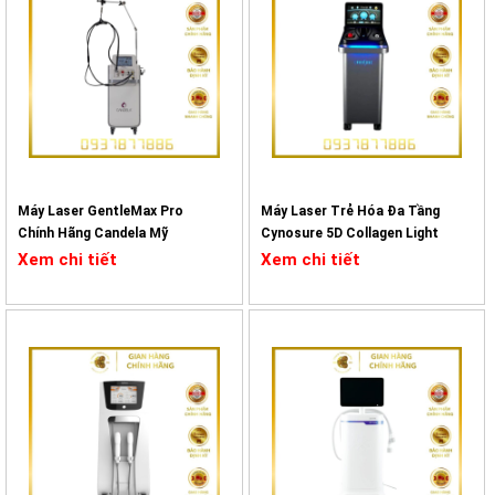
Thiết bị này đặc biệt hiệu quả trong việc điều trị sẹo mụn, nếp nhăn,
sắc tố không đồng đều, và lỗ chân lông to. Nhờ sự đổi mới trong
thiết kế và công nghệ, Sylfirm X không chỉ phù hợp cho các spa mà
còn là lựa chọn lý tưởng cho thẩm mỹ viện và phòng khám da liễu
chuyên nghiệp.
Máy Laser GentleMax Pro
Máy Laser Trẻ Hóa Đa Tầng
Chính Hãng Candela Mỹ
Cynosure 5D Collagen Light
Xem chi tiết
Xem chi tiết
Giới thiệu về máy Sylfirm X