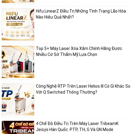
tình hướng dẫn lắp đặt, chuyển giao công nghệ, và hỗ trợ
kỹ thuật nhanh chóng.
Hifu LinearZ Điều Trị Những Tình Trạng Lão Hóa
Nào Hiệu Quả Nhất?
👉 Liên hệ ngay chúng tôi để được tư vấn chi tiết và nhận báo giá ưu
đãi:
Công ty TNHH Thiết bị và Máy Nguyên Bình
Top 5+ Máy Laser Xóa Xăm Chính Hãng Được
Chuyên phân phối các dòng máy thẩm mỹ chính hãng cao cấp, thiết
Nhiều Cơ Sở Thẩm Mỹ Lựa Chọn
bị Spa uy tín chất lượng trên thị trường.
Địa chỉ: Số 38, ngõ 215 Triều Khúc, Tân Triều, Thanh Trì, Hà Nội
Công Nghệ RTP Trên Laser Helios III Có Gì Khác So
Số điện thoại: 0947.836.788
Với Q Switched Thông Thường?
Địa chỉ Email: thietbivamay@gmail.com
Website:
thietbivamay.com
4 Chế Độ Điều Trị Trên Máy Laser TribeamK
Jeisys Hàn Quốc: PTP, TH, G Và GN Mode
Fanpage:
Thiết bị và máy Nguyên Bình