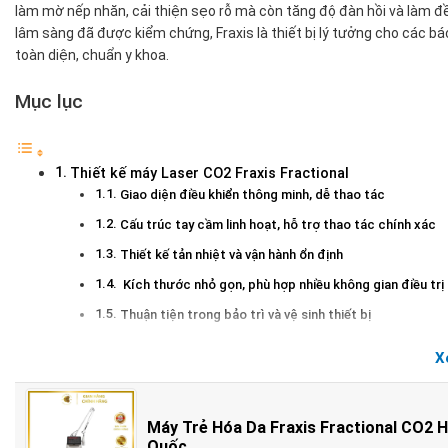
làm mờ nếp nhăn, cải thiện sẹo rỗ mà còn tăng độ đàn hồi và làm đề
lâm sàng đã được kiểm chứng, Fraxis là thiết bị lý tưởng cho các bá
toàn diện, chuẩn y khoa.
Mục lục
Thiết kế máy Laser CO2 Fraxis Fractional
Giao diện điều khiển thông minh, dễ thao tác
Cấu trúc tay cầm linh hoạt, hỗ trợ thao tác chính xác
Thiết kế tản nhiệt và vận hành ổn định
Kích thước nhỏ gọn, phù hợp nhiều không gian điều trị
Thuận tiện trong bảo trì và vệ sinh thiết bị
Nguyên lý hoạt động của Laser CO2 Fracxis Fractional
X
Hiệu quả điều trị của máy Laser CO2 Fracxis Fractional
Trẻ hóa da, làm mịn da, cải thiện độ đàn hồi và giảm nế
Máy Trẻ Hóa Da Fraxis Fractional CO2 
Làm đầy sẹo rỗ và sẹo mụn
Quốc