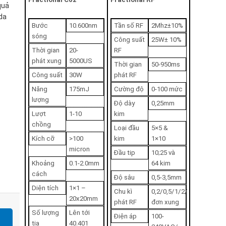
quả
 da
Bước
10.600nm
Tần số RF
2Mhz±10%
sóng
Công suất
25W± 10%
Thời gian
20-
RF
phát xung
5000US
Thời gian
50-950ms
Công suất
30W
phát RF
Năng
175mJ
Cường độ
0-100 mức
lượng
Độ dày
0,25mm
Lượt
1-10
kim
chồng
Loại đầu
5×5 &
Kích cỡ
>100
kim
1×10
micron
Đầu tip
10;25 và
Khoảng
0.1-2.0mm
64 kim
cách
Độ sâu
0,5-3,5mm
Diện tích
1×1 –
Chu kì
0,2/0,5/1/2/
20x20mm
phát RF
đơn xung
Số lượng
Lên tới
Điện áp
100-
tia
40.401