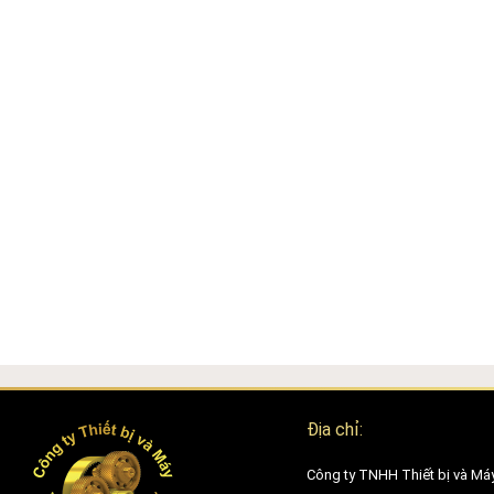
Từng chi tiết trong thiết kế máy Laser CO2 Fraxis Fractional đều hư
bám bụi, dễ lau chùi, giúp đảm bảo tiêu chuẩn vô trùng trong môi tr
thông khí đều được bố trí khoa học, giúp kỹ thuật viên dễ dàng kiểm t
cũng giúp giảm chi phí vận hành lâu dài cho các cơ sở sử dụng.
Nguyên lý hoạt động của Laser CO2 Fracxis Fractional
Máy Laser CO2 Fraxis Fractional hoạt động dựa trên nguyên lý phát 
nước trong mô da. Khi tia laser tác động lên bề mặt da, năng lượn
(ablation) và kích thích phản ứng tái tạo da từ bên trong.
Khác với laser CO₂ truyền thống, Laser CO2 Fraxis Fractional sử dụn
hàng trăm đến hàng nghìn điểm siêu nhỏ, tác động theo dạng lưới (gr
xung quanh được giữ nguyên để hỗ trợ phục hồi nhanh chóng. Cơ chế 
elastin tự nhiên, làm đầy sẹo lõm, xóa mờ nếp nhăn và cải thiện cấ
Ngoài ra, Laser CO2 Fraxis Fractional còn có thể kết hợp công nghệ 
nhiệt sâu trong lớp hạ bì, hỗ trợ săn chắc da và tăng hiệu quả tái t
Địa chỉ:
Hiệu quả điều trị của máy Laser CO2 Fracxis Fractional
Công ty TNHH Thiết bị và Má