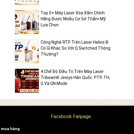
ng
ay khe
Top 5+ Máy Laser Xóa Xăm Chính
nh gọn
Hãng Được Nhiều Cơ Sở Thẩm Mỹ
Lựa Chọn
Công Nghệ RTP Trên Laser Helios III
hụ
Có Gì Khác So Với Q Switched Thông
ơi mô
Thường?
4 Chế Độ Điều Trị Trên Máy Laser
ành
TribeamK Jeisys Hàn Quốc: PTP, TH,
ùng da
G Và GN Mode
gen và
g
Facebook Fanpage:
 mua hàng