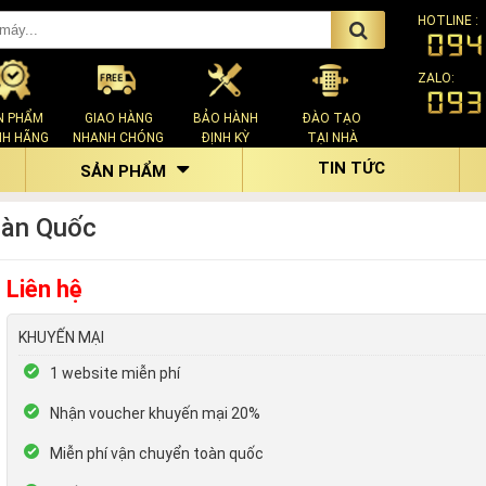
HOTLINE :
ZALO:
N PHẨM
GIAO HÀNG
BẢO HÀNH
ĐÀO TẠO
NH HÃNG
NHANH CHÓNG
ĐỊNH KỲ
TẠI NHÀ
TIN TỨC
SẢN PHẨM
Hàn Quốc
Liên hệ
KHUYẾN MẠI
1 website miễn phí
Nhận voucher khuyến mại 20%
Miễn phí vận chuyển toàn quốc