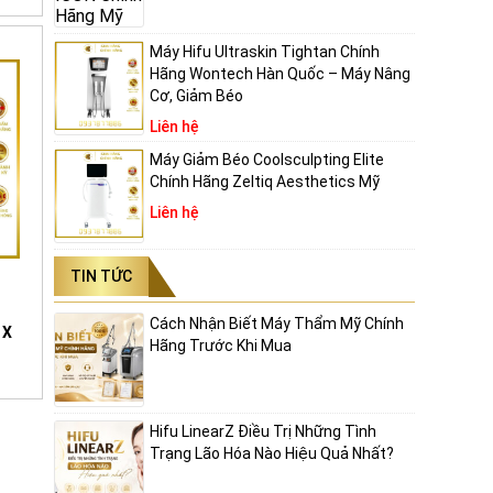
ay
p giảm
Máy Hifu Ultraskin Tightan Chính
Hãng Wontech Hàn Quốc – Máy Nâng
Cơ, Giảm Béo
Liên hệ
thời
Máy Giảm Béo Coolsculpting Elite
uổi
Chính Hãng Zeltiq Aesthetics Mỹ
ịu
Liên hệ
TIN TỨC
Cách Nhận Biết Máy Thẩm Mỹ Chính
 X
Hãng Trước Khi Mua
n diện
i hạn
Hifu LinearZ Điều Trị Những Tình
Trạng Lão Hóa Nào Hiệu Quả Nhất?