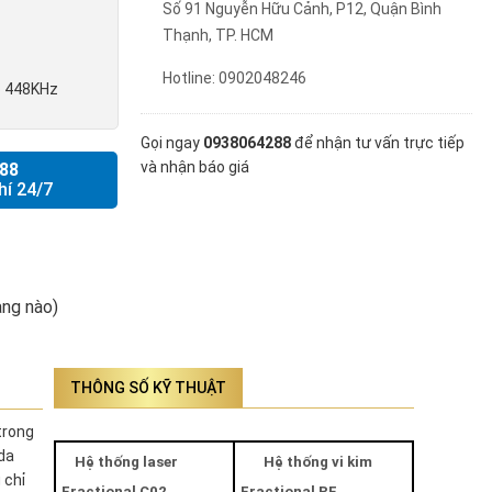
Số 91 Nguyễn Hữu Cảnh, P12, Quận Bình
Thạnh, TP. HCM
Hotline: 0902048246
ib 448KHz
Gọi ngay
0938064288
để nhận tư vấn trực tiếp
và nhận báo giá
88
hí 24/7
ng nào)
THÔNG SỐ KỸ THUẬT
trong
da
Hệ thống laser
Hệ thống vi kim
 chỉ
Fractional C02
Fractional RF