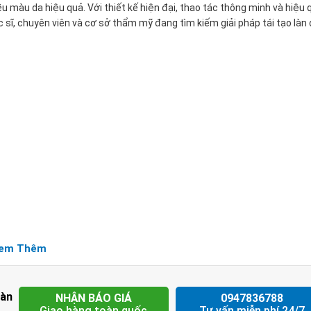
u màu da hiệu quả. Với thiết kế hiện đại, thao tác thông minh và hiệu 
c sĩ, chuyên viên và cơ sở thẩm mỹ đang tìm kiếm giải pháp tái tạo làn
em Thêm
p nhăn hiệu quả
Hàn
NHẬN BÁO GIÁ
0947836788
Giao hàng toàn quốc
Tư vấn miễn phí 24/7