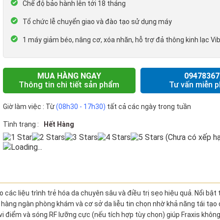
Chế độ bảo hành lên tới 18 tháng
Tổ chức lễ chuyển giao và đào tạo sử dụng máy
1 máy giảm béo, nâng cơ, xóa nhăn, hỗ trợ đả thông kinh lạc V
MUA HÀNG NGAY
09478367
Thông tin chi tiết sản phẩm
Tư vấn miễn p
Giờ làm việc : Từ
(08h30 - 17h30)
tất cả các ngày trong tuần
Tình trạng :
Hết Hàng
(Chưa có xếp hạ
Loading...
các liệu trình trẻ hóa da chuyên sâu và điều trị sẹo hiệu quả. Nổi bật 
hàng ngàn phòng khám và cơ sở da liễu tin chọn nhờ khả năng tái tạo 
vi điểm và sóng RF lưỡng cực (nếu tích hợp tùy chọn) giúp Fraxis không