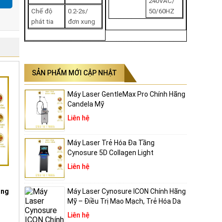
240VAC/
Chế độ
0.2-2s/
50/60HZ
phát tia
đơn xung
i yêu
SẢN PHẨM MỚI CẬP NHẬT
ay
Máy Laser GentleMax Pro Chính Hãng
Candela Mỹ
Liên hệ
gian
Máy Laser Trẻ Hóa Đa Tầng
độ như
Cynosure 5D Collagen Light
bác sĩ
Liên hệ
Máy Laser Cynosure ICON Chính Hãng
ing
Mỹ – Điều Trị Mao Mạch, Trẻ Hóa Da
hỉnh
Liên hệ