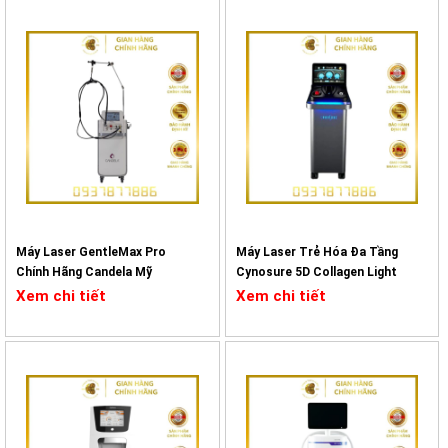
các vấn đề đó, phù hợp với các màu da cùng độ sâu và khu vực điều
trị khác nhau. Tuy nhiên, người điều trị cần hiểu biết được các bước
sóng và mức năng lượng tối ưu để việc điều trị trở nên hiệu quả hơn.
Hệ thống Laser tiên tiến tích hợp cùng 4 bước sóng điều trị: 1064
nm, 532 nm, 585 nm và 650 nm. Phụ thuộc và tình trạng da và đặc
điểm của hình xăm mà chọn bước sóng hợp lí giúp loại bỏ hình xăm
hiệu quả hơn.
Máy Laser GentleMax Pro
Máy Laser Trẻ Hóa Đa Tầng
Chính Hãng Candela Mỹ
Cynosure 5D Collagen Light
Xem chi tiết
Xem chi tiết