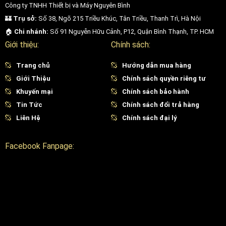
Công ty TNHH Thiết bị và Máy Nguyên Bình
🏰
Trụ sở:
Số 38, Ngõ 215 Triều Khúc, Tân Triều, Thanh Trì, Hà Nội
🏠
Chi nhánh:
Số 91 Nguyễn Hữu Cảnh, P12, Quận Bình Thạnh, TP. HCM
Hiệu quả trị liệu bằng máy laser SYNCHRO QS4
Giới thiệu:
Chính sách:
Phạm vi điều trị:
Trang chủ
Hướng dẫn mua hàng
Giới Thiệu
Chính sách quyền riêng tư
Xoá hình xăm đa màu
Khuyến mại
Chính sách bảo hành
Trị nám, trị tàn nhang
Tin Tức
Chính sách đổi trả hàng
Xóa chàm, bớt
Liên Hệ
Chính sách đại lý
Trẻ hóa trắng sáng da
Facebook Fanpage:
Trị đồi mồi, trị thâm
Điều trị sẹo mụn, trứng cá
Làm lành các tổn thương sắc tố da.