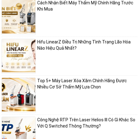
Cách Nhận Biết Máy Thẩm Mỹ Chính Hãng Trước
Xung đồng nhất được đặc trưng bởi tổng số năng lượng giống nhau
Khi Mua
trong tổng thể các vùng triều trị do đó cho phép tối đa hoá năng
lượng vận chuyển và kết quả là giảm thiểu tác dụng phụ không mong
đợi do sự mất cân bằng dòng năng lượng.
Đặc điểm quan trọng khác là hình dạng riêng biệt của các điểm:
máy
Hifu LinearZ Điều Trị Những Tình Trạng Lão Hóa
Nào Hiệu Quả Nhất?
xóa xăm
SYNCHRO QS4. Điểm vuông là điểm tốt nhất đem lại hiệu
quả tối đa cho điều trị sắc tố da và điểu trị xăm bởi vì nó cho phép
bao phủ toàn bộ mà không đè lên những khu vực nhỏ không điều trị.
Kết quả là quá trình loại bỏ được đồng đều nhất.
Top 5+ Máy Laser Xóa Xăm Chính Hãng Được
Nhiều Cơ Sở Thẩm Mỹ Lựa Chọn
Kết quả an toàn và không có tác dụng phụ.
Ước tính khoảng 30% người trưởng thành muốn loại bỏ vết xăm vì
một vài lý do. Tuy nhiên chỉ có một số ít thấy được phương pháp và
hệ thống laser hiệu quả cho việc điều trị các loại xăm, màu và độ
Công Nghệ RTP Trên Laser Helios III Có Gì Khác So
sâu mà không thiệt hại đến mô xung quanh hoặc làm tổn thương da.
Với Q Switched Thông Thường?