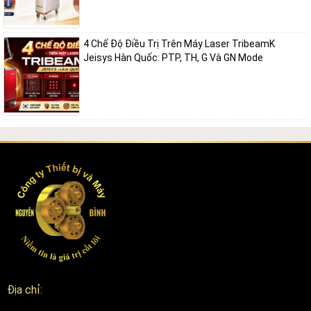
Máy Laser Synchro Qs4
được sáng chế bởi Dekalaser để đáp ứng
nhu cầu thị trường mới yêu cầu an toàn và dụng cụ kiểm soát, do đó
đem lại kết quả hiệu quả.
4 Chế Độ Điều Trị Trên Máy Laser TribeamK
Jeisys Hàn Quốc: PTP, TH, G Và GN Mode
Mục tiêu của chúng tôi là cung cấp cho khách hàng phương pháp tối
ưu cho việc loại bỏ hình xăm hoặc làm lành sắc tố da: nám da, rối
loạn sắc tố da với sự an toàn, giảm thiểu rủi ro gây ra bởi sự tổn
thương hoặc thiếu sắc tố, đảm bảo kiểm soát và đồng nhất nguồn
năng lượng một cách thích hợp.
Hiệu quả trị liệu bằng máy laser SYNCHRO QS4
Địa chỉ: