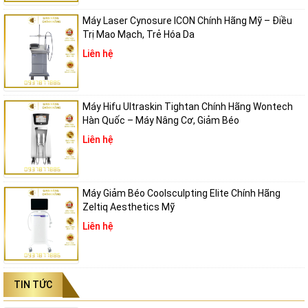
Mỗi điểm đều có ống tiêu cự điểm riêng cho phép tối ưu hoá năng
lượng vận chuyển từ đó tối đa hiệu quả điều trị.
Máy Laser Cynosure ICON Chính Hãng Mỹ – Điều
Trị Mao Mạch, Trẻ Hóa Da
Liên hệ
Máy Hifu Ultraskin Tightan Chính Hãng Wontech
Hàn Quốc – Máy Nâng Cơ, Giảm Béo
Liên hệ
Máy Giảm Béo Coolsculpting Elite Chính Hãng
Zeltiq Aesthetics Mỹ
Ưu điểm máy laser SYNCHRO QS4
Liên hệ
Tối đa chùm tia đồng nhất
TIN TỨC
Đồng nhất trong điều trị hình xăm cũng đồng nghĩa với an toàn.