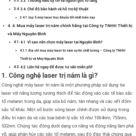
3.3. Thương hiệu uy tín và nguồn gốc rõ ràng
3.4. Chế độ bảo hành và hỗ trợ kỹ thuật
top 5 máy laser trục khuỷu tốt nhất hiên nay
4. Mua máy laser trị nám chính hãng tại Công ty TNHH Thiết bị
và Máy Nguyên Bình
4.1. Vì sao nên chọn máy laser tại Nguyên Bình?
Địa chỉ mua máy laser trị nám uy tín chất lượng – Công ty TNHH
Thiết bị và Máy Nguyên Bình
4.2. Liên hệ ngay để được tư vấn miễn phí!
1. Công nghệ laser trị nám là gì?
Công nghệ máy laser trị nám là một phương pháp sử dụng tia
laser với năng lượng tương thích để tác động vào các tế bào sắc
tố melanin trong da, giúp xóa bỏ nám, tàn nhang và các vết đốm
sắc tố khác. Một số bước sóng laser chính được sử dụng trong
điều trị nám da và các loại bệnh lý sắc tố như 1064nm, 755nm,
532nm. Chúng tác động dưới dạng cơ năng và động năng làm phá
vỡ, giúp phân hủy các sắc tố melanin, sau đó đào thải chúng qua