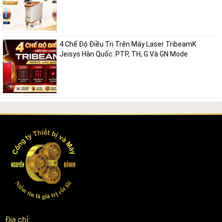
4 Chế Độ Điều Trị Trên Máy Laser TribeamK
Jeisys Hàn Quốc: PTP, TH, G Và GN Mode
Địa chỉ: