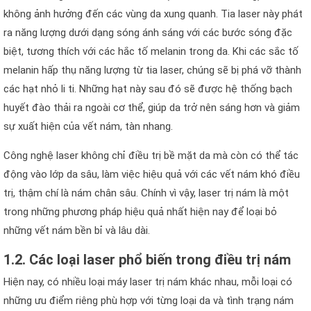
không ảnh hưởng đến các vùng da xung quanh. Tia laser này phát
ra năng lượng dưới dạng sóng ánh sáng với các bước sóng đặc
biệt, tương thích với các hắc tố melanin trong da. Khi các sắc tố
melanin hấp thụ năng lượng từ tia laser, chúng sẽ bị phá vỡ thành
các hạt nhỏ li ti. Những hạt này sau đó sẽ được hệ thống bạch
huyết đào thải ra ngoài cơ thể, giúp da trở nên sáng hơn và giảm
sự xuất hiện của vết nám, tàn nhang.
Công nghệ laser không chỉ điều trị bề mặt da mà còn có thể tác
động vào lớp da sâu, làm việc hiệu quả với các vết nám khó điều
trị, thậm chí là nám chân sâu. Chính vì vậy, laser trị nám là một
trong những phương pháp hiệu quả nhất hiện nay để loại bỏ
những vết nám bền bỉ và lâu dài.
1.2. Các loại laser phổ biến trong điều trị nám
Hiện nay, có nhiều loại máy laser trị nám khác nhau, mỗi loại có
những ưu điểm riêng phù hợp với từng loại da và tình trạng nám