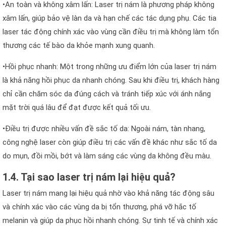
•An toàn và không xâm lấn: Laser trị nám là phương pháp không
xâm lấn, giúp bảo vệ làn da và hạn chế các tác dụng phụ. Các tia
laser tác động chính xác vào vùng cần điều trị mà không làm tổn
thương các tế bào da khỏe mạnh xung quanh.
•Hồi phục nhanh: Một trong những ưu điểm lớn của laser trị nám
là khả năng hồi phục da nhanh chóng. Sau khi điều trị, khách hàng
chỉ cần chăm sóc da đúng cách và tránh tiếp xúc với ánh nắng
mặt trời quá lâu để đạt được kết quả tối ưu.
•Điều trị được nhiều vấn đề sắc tố da: Ngoài nám, tàn nhang,
công nghệ laser còn giúp điều trị các vấn đề khác như sắc tố da
do mụn, đồi mồi, bớt và làm sáng các vùng da không đều màu.
1.4. Tại sao laser trị nám lại hiệu quả?
Laser trị nám mang lại hiệu quả nhờ vào khả năng tác động sâu
và chính xác vào các vùng da bị tổn thương, phá vỡ hắc tố
melanin và giúp da phục hồi nhanh chóng. Sự tinh tế và chính xác