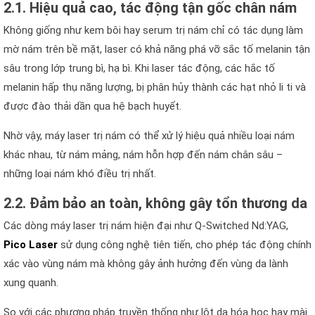
2.1. Hiệu quả cao, tác động tận gốc chân nám
Không giống như kem bôi hay serum trị nám chỉ có tác dụng làm
mờ nám trên bề mặt, laser có khả năng phá vỡ sắc tố melanin tận
sâu trong lớp trung bì, hạ bì. Khi laser tác động, các hắc tố
melanin hấp thụ năng lượng, bị phân hủy thành các hạt nhỏ li ti và
được đào thải dần qua hệ bạch huyết.
Nhờ vậy, máy laser trị nám có thể xử lý hiệu quả nhiều loại nám
khác nhau, từ nám mảng, nám hỗn hợp đến nám chân sâu –
những loại nám khó điều trị nhất.
2.2. Đảm bảo an toàn, không gây tổn thương da
Các dòng máy laser trị nám hiện đại như Q-Switched Nd:YAG,
Pico Laser
sử dụng công nghệ tiên tiến, cho phép tác động chính
xác vào vùng nám mà không gây ảnh hưởng đến vùng da lành
xung quanh.
So với các phương pháp truyền thống như lột da hóa học hay mài