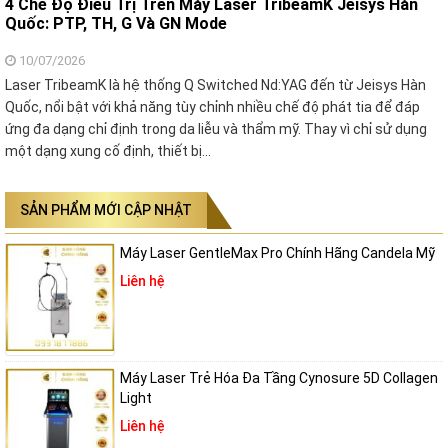
4 Chế Độ Điều Trị Trên Máy Laser TribeamK Jeisys Hàn
Quốc: PTP, TH, G Và GN Mode
10/07/2026
Laser TribeamK là hệ thống Q Switched Nd:YAG đến từ Jeisys Hàn
Quốc, nổi bật với khả năng tùy chỉnh nhiều chế độ phát tia để đáp
ứng đa dạng chỉ định trong da liễu và thẩm mỹ. Thay vì chỉ sử dụng
một dạng xung cố định, thiết bị…
SẢN PHẨM MỚI CẬP NHẬT
Máy Laser GentleMax Pro Chính Hãng Candela Mỹ
Liên hệ
Máy Laser Trẻ Hóa Đa Tầng Cynosure 5D Collagen
Light
Liên hệ