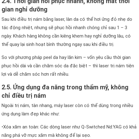
2.4. Thời gian hồi phục nhanh, không mất thời
gian nghỉ dưỡng
Sau khi điều trị nám bằng laser, làn da có thể hơi ửng đỏ nhẹ do
tác động nhiệt, nhưng sẽ phục hồi nhanh chóng chỉ sau 1 – 3
ngày. Khách hàng không cần kiêng khem hay nghỉ dưỡng lâu, có
thể quay lại sinh hoạt bình thường ngay sau khi điều trị.
So với phương pháp peel da hay lăn kim – vốn yêu cầu thời gian
phục hồi dài và cần chăm sóc da đặc biệt – thì laser trị nám tiện
lợi và dễ chăm sóc hơn rất nhiều.
2.5. Ứng dụng đa năng trong thẩm mỹ, không
chỉ điều trị nám
Ngoài trị nám, tàn nhang, máy laser còn có thể dùng trong nhiều
ứng dụng làm đẹp khác như:
•Xóa xăm an toàn: Các dòng laser như Q-Switched Nd:YAG có khả
năng phá vỡ mực xăm mà không để lại sẹo.