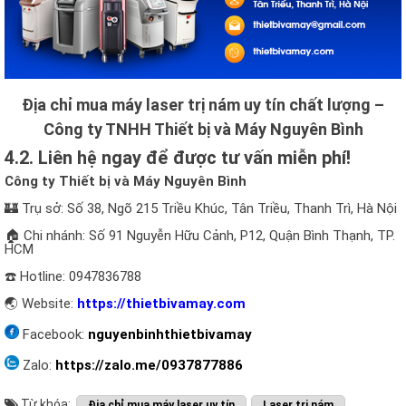
Địa chỉ mua máy laser trị nám uy tín chất lượng –
Công ty TNHH Thiết bị và Máy Nguyên Bình
4.2. Liên hệ ngay để được tư vấn miễn phí!
Công ty Thiết bị và Máy Nguyên Bình
🏰 Trụ sở: Số 38, Ngõ 215 Triều Khúc, Tân Triều, Thanh Trì, Hà Nội
🏠 Chi nhánh: Số 91 Nguyễn Hữu Cảnh, P12, Quận Bình Thạnh, TP.
HCM
☎️ Hotline: 0947836788
🌏 Website:
https://thietbivamay.com
Facebook:
nguyenbinhthietbivamay
Zalo:
https://zalo.me/0937877886
Từ khóa:
Địa chỉ mua máy laser uy tín
Laser trị nám