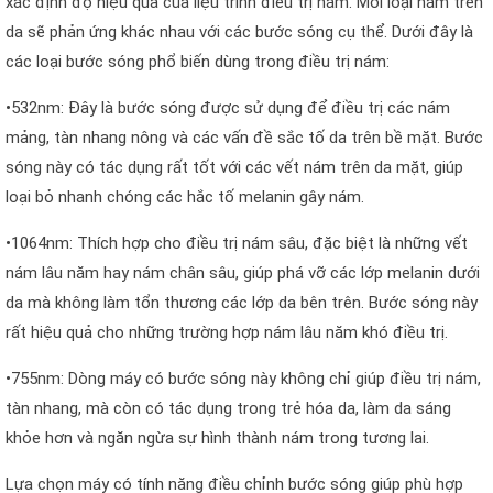
xác định độ hiệu quả của liệu trình điều trị nám. Mỗi loại nám trên
da sẽ phản ứng khác nhau với các bước sóng cụ thể. Dưới đây là
các loại bước sóng phổ biến dùng trong điều trị nám:
•532nm: Đây là bước sóng được sử dụng để điều trị các nám
mảng, tàn nhang nông và các vấn đề sắc tố da trên bề mặt. Bước
sóng này có tác dụng rất tốt với các vết nám trên da mặt, giúp
loại bỏ nhanh chóng các hắc tố melanin gây nám.
•1064nm: Thích hợp cho điều trị nám sâu, đặc biệt là những vết
nám lâu năm hay nám chân sâu, giúp phá vỡ các lớp melanin dưới
da mà không làm tổn thương các lớp da bên trên. Bước sóng này
rất hiệu quả cho những trường hợp nám lâu năm khó điều trị.
•755nm: Dòng máy có bước sóng này không chỉ giúp điều trị nám,
tàn nhang, mà còn có tác dụng trong trẻ hóa da, làm da sáng
khỏe hơn và ngăn ngừa sự hình thành nám trong tương lai.
Lựa chọn máy có tính năng điều chỉnh bước sóng giúp phù hợp