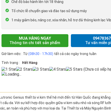
Chế độ bảo hành lên tới 18 tháng
Tổ chức lễ chuyển giao và đào tạo sử dụng máy
1 máy giảm béo, nâng cơ, xóa nhăn, hỗ trợ đả thông kinh lạc V
MUA HÀNG NGAY
09478367
Thông tin chi tiết sản phẩm
Tư vấn miễn p
Giờ làm việc : Từ
(08h30 - 17h30)
tất cả các ngày trong tuần
Tình trạng :
Hết Hàng
(Chưa có xếp hạ
Loading...
tronic Genius thiết bị vi kim thế hệ mới đến từ Hàn Quốc đang khẳng
 kết cấu da. Với sự kết hợp độc quyền giữa vi kim siêu nhỏ và sóng RF lư
xác, an toàn và phù hợp với mọi loại da. Tại Thiết bị và Máy Nguyên Bình