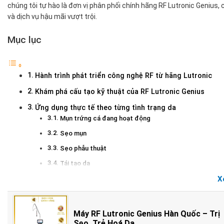
chúng tôi tự hào là đơn vị phân phối chính hãng RF Lutronic Geniu
và dịch vụ hậu mãi vượt trội.
Mục lục
Hành trình phát triển công nghệ RF từ hãng Lutronic
Khám phá cấu tạo kỹ thuật của RF Lutronic Genius
Ứng dụng thực tế theo từng tình trạng da
Mụn trứng cá đang hoạt động
Sẹo mụn
Sẹo phẫu thuật
Tái tạo da
Nếp nhăn và lão hóa
X
Câu hỏi thường gặp khi dùng máy RF Lutronic Genius H
Thời gian nghỉ dưỡng và chăm sóc sau điều trị là bao l
Máy RF Lutronic Genius Hàn Quốc – Trị
Cần điều trị bao nhiêu lần để thấy được kết quả?
Sẹo, Trẻ Hoá Da