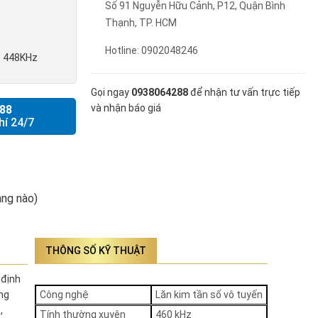
Số 91 Nguyễn Hữu Cảnh, P12, Quận Bình
Thạnh, TP. HCM
Hotline: 0902048246
ib 448KHz
Gọi ngay
0938064288
để nhận tư vấn trực tiếp
và nhận báo giá
88
hí 24/7
ng nào)
THÔNG SỐ KỸ THUẬT
 định
ỡng
Công nghệ
Lăn kim tần số vô tuyến
,
Tính thường xuyên
460 kHz