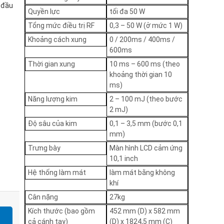
 đầu
Quyền lực
tối đa 50 W
Tổng mức điều trị RF
0,3 – 50 W
(ở mức 1 W)
Khoảng cách xung
0 / 200ms / 400ms /
600ms
Thời gian xung
10 ms – 600 ms (theo
khoảng thời gian 10
ms)
Năng lượng kim
2 – 100 mJ (theo bước
2 mJ)
Độ sâu của kim
0,1 – 3,5 mm (bước 0,1
mm)
Trưng bày
Màn hình LCD cảm ứng
10,1 inch
Hệ thống làm mát
làm mát bằng không
khí
Cân nặng
27kg
Kích thước (bao gồm
452 mm (D) x 582 mm
cả cánh tay)
(D) x 1824,5 mm (C)