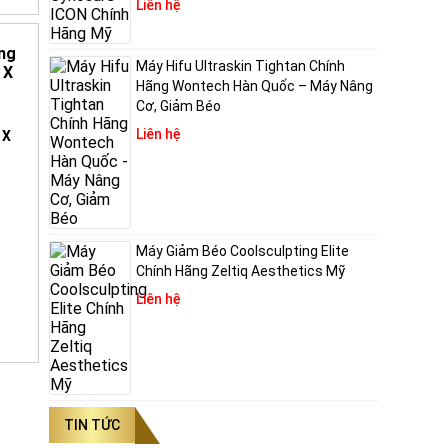
Liên hệ
F hiện
Máy Hifu Ultraskin Tightan Chính
Hãng Wontech Hàn Quốc – Máy Nâng
Cơ, Giảm Béo
Liên hệ
 X
 bảo
kháng
Mỗi
 vào
Máy Giảm Béo Coolsculpting Elite
Chính Hãng Zeltiq Aesthetics Mỹ
Liên hệ
ến
tình
ổn
ng
TIN TỨC
 da