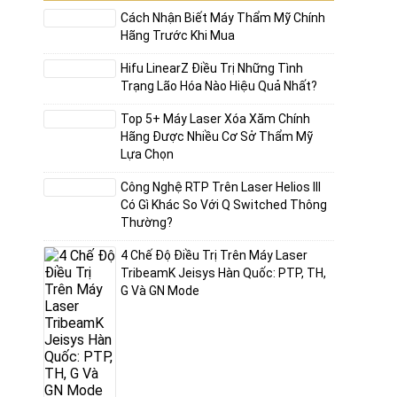
Cách Nhận Biết Máy Thẩm Mỹ Chính
Hãng Trước Khi Mua
u. Nhờ
Hifu LinearZ Điều Trị Những Tình
tìm
Trạng Lão Hóa Nào Hiệu Quả Nhất?
Top 5+ Máy Laser Xóa Xăm Chính
Hãng Được Nhiều Cơ Sở Thẩm Mỹ
Lựa Chọn
Công Nghệ RTP Trên Laser Helios III
Có Gì Khác So Với Q Switched Thông
Thường?
ị đa
4 Chế Độ Điều Trị Trên Máy Laser
TribeamK Jeisys Hàn Quốc: PTP, TH,
G Và GN Mode
ổn
ơ chế
 giảm