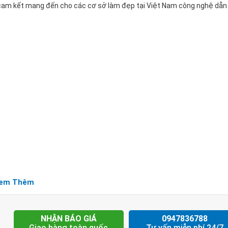
s, cam kết mang đến cho các cơ sở làm đẹp tại Việt Nam công nghệ dẫn
em Thêm
àn Quốc
âu?
NHẬN BÁO GIÁ
0947836788
Giao hàng toàn quốc
Tư vấn miễn phí 24/7