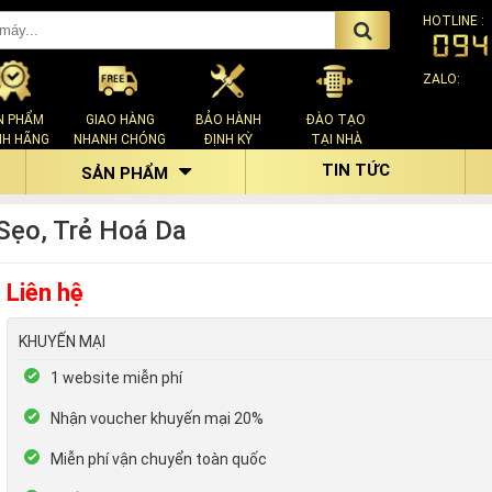
HOTLINE :
ZALO:
N PHẨM
GIAO HÀNG
BẢO HÀNH
ĐÀO TẠO
NH HÃNG
NHANH CHÓNG
ĐỊNH KỲ
TẠI NHÀ
TIN TỨC
SẢN PHẨM
Sẹo, Trẻ Hoá Da
Liên hệ
KHUYẾN MẠI
1 website miễn phí
Nhận voucher khuyến mại 20%
Miễn phí vận chuyển toàn quốc