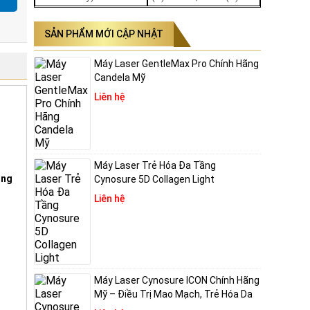
SẢN PHẨM MỚI CẬP NHẬT
Máy Laser GentleMax Pro Chính Hãng
Candela Mỹ
Liên hệ
ủa
ều trị
 thời
à
Máy Laser Trẻ Hóa Đa Tầng
ing
Cynosure 5D Collagen Light
 tại
Liên hệ
ều mà
 trẻ
ấy
Máy Laser Cynosure ICON Chính Hãng
trị.
Mỹ – Điều Trị Mao Mạch, Trẻ Hóa Da